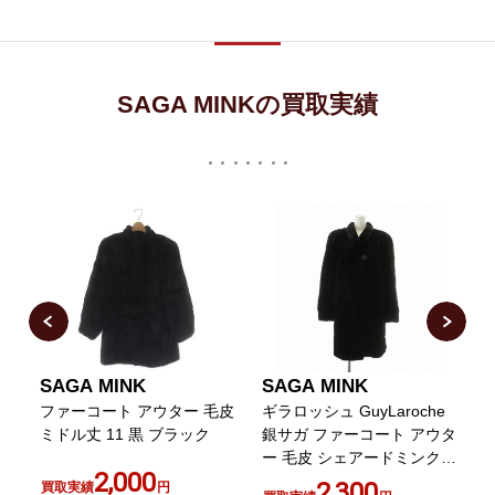
SAGA MINKの買取実績
SAGA MINK
SAGA MINK
サ
ファーコート アウター 毛皮
ギラロッシュ GuyLaroche
袖
ミドル丈 11 黒 ブラック
銀サガ ファーコート アウタ
ァ
ー 毛皮 シェアードミンク
2,000
サ
逆毛 肩パッド
2,300
買取実績
円