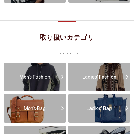
取り扱いカテゴリ
Men’s Fashion
Ladies’ Fashion
Men’s Bag
Ladies’ Bag