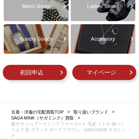
Men’s Shoes
Ladies’ Shoes
Sundry Goods
Accessory
初回申込
マイページ
古着・洋服の宅配買取TOP
取り扱いブランド
SAGA MINK（サガミンク）買取
銀サガ シェアードミンクファーコート 毛皮 ミドル 肩パッ
ト入 F 黒 ブラック ダークブラウン - SAGA MINK サガミン
ク