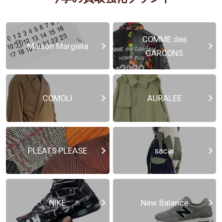
COMME des
Maison Margiela
GARCONS
COMOLI
AURALEE
PLEATS PLEASE
sacai
NIKE
New Balance