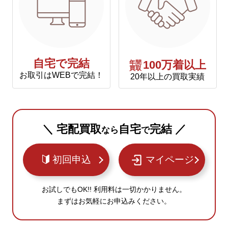
自宅で完結
年間
100万着以上
買取
お取引はWEBで完結！
20年以上の買取実績
＼ 宅配買取
自宅
完結 ／
なら
で
初回申込
マイページ
お試しでもOK!! 利用料は一切かかりません。
まずはお気軽にお申込みください。