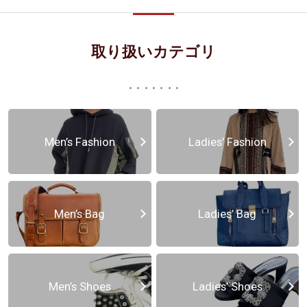
取り扱いカテゴリ
Men’s Fashion
Ladies’ Fashion
Men’s Bag
Ladies’ Bag
Men’s Shoes
Ladies’ Shoes