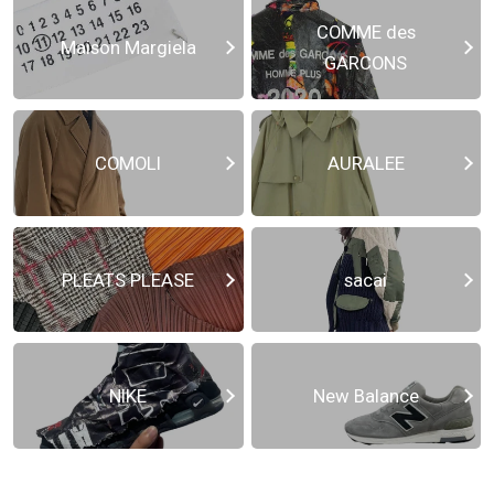
COMME des
Maison Margiela
GARCONS
COMOLI
AURALEE
PLEATS PLEASE
sacai
NIKE
New Balance