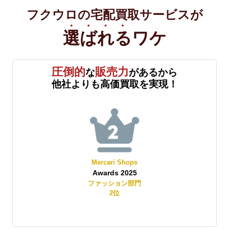
フクウロの宅配買取サービスが
選ばれる
ワケ
圧倒的
販売力
な
があるから
他社よりも高価買取を実現！
Mercari Shops
Awards 2025
賞
ファッション部門
2
位