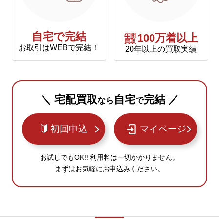
自宅で完結
年間
100万着以上
買取
お取引はWEBで完結！
20年以上の買取実績
＼ 宅配買取
自宅
完結 ／
なら
で
初回申込
マイページ
お試しでもOK!! 利用料は一切かかりません。
まずはお気軽にお申込みください。