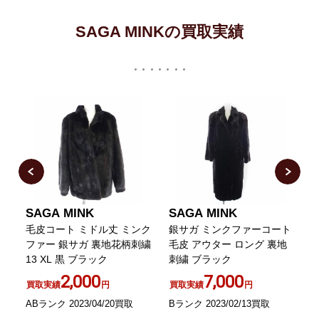
SAGA MINKの買取実績
SAGA MINK
SAGA MINK
毛皮コート ミドル丈 ミンク
銀サガ ミンクファーコート
ー
ファー 銀サガ 裏地花柄刺繍
毛皮 アウター ロング 裏地
E
13 XL 黒 ブラック
刺繍 ブラック
2,000
7,000
買取実績
円
買取実績
円
ABランク 2023/04/20買取
Bランク 2023/02/13買取
A