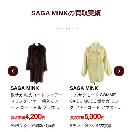
SAGA MINKの買取実績
SAGA MINK
SAGA MINK
毛皮
銀サガ 毛皮コート シェアー
コムサデモード COMME
フ
ドミンク ファー 柄入り ハ
CA DU MODE 銀サガ ミン
ーフ コート F 茶 ブラウン
ク ファーコート アウター
1
/G MT GY18
ミドル丈 ロング F 白 アイ
4,200
5,000
買取実績
円
買取実績
円
ボリー
ABランク 2025/03/21買取
Bランク 2023/01/22買取
A