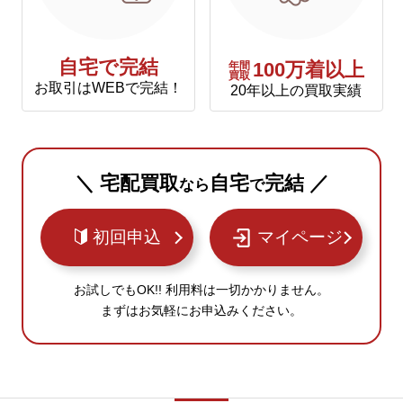
自宅で完結
年間
100万着以上
買取
お取引はWEBで完結！
20年以上の買取実績
＼ 宅配買取
自宅
完結 ／
なら
で
初回申込
マイページ
お試しでもOK!! 利用料は一切かかりません。
まずはお気軽にお申込みください。