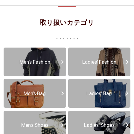
取り扱いカテゴリ
Men’s Fashion
Ladies’ Fashion
Men’s Bag
Ladies’ Bag
Men’s Shoes
Ladies’ Shoes