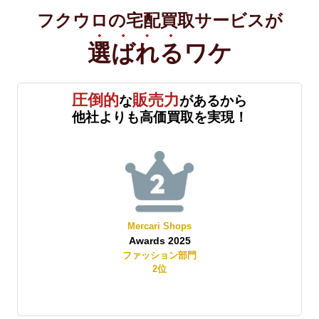
フクウロの宅配買取サービスが
選ばれる
ワケ
圧倒的
販売力
な
があるから
他社よりも高価買取を実現！
Mercari Shops
Awards 2025
賞
ファッション部門
2
位