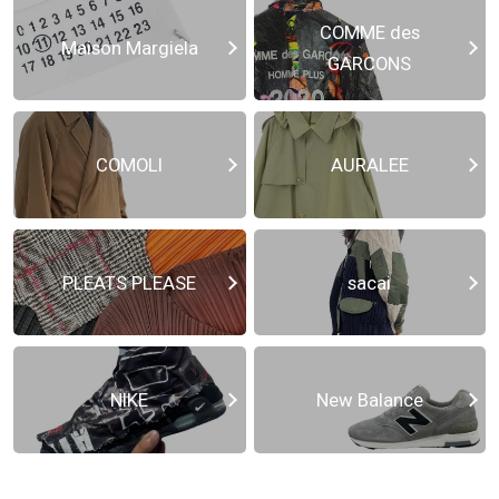
COMME des
Maison Margiela
GARCONS
COMOLI
AURALEE
PLEATS PLEASE
sacai
NIKE
New Balance