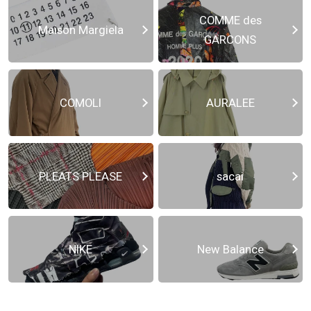
COMME des
Maison Margiela
GARCONS
COMOLI
AURALEE
PLEATS PLEASE
sacai
NIKE
New Balance