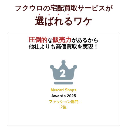
フクウロの宅配買取サービスが
選ばれる
ワケ
圧倒的
販売力
な
があるから
他社よりも高価買取を実現！
Mercari Shops
Awards 2025
賞
ファッション部門
2
位