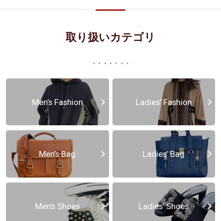
取り扱いカテゴリ
Men’s Fashion
Ladies’ Fashion
Men’s Bag
Ladies’ Bag
Men’s Shoes
Ladies’ Shoes