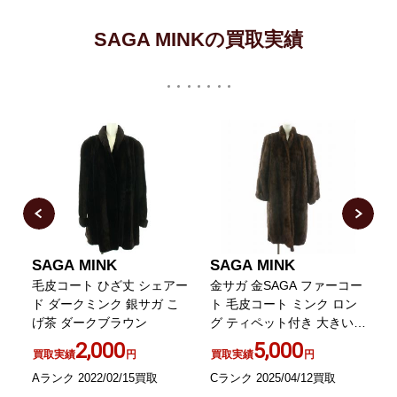
SAGA MINKの買取実績
SAGA MINK
SAGA MINK
ァ
毛皮コート ひざ丈 シェアー
金サガ 金SAGA ファーコー
j
ド ダークミンク 銀サガ こ
ト 毛皮コート ミンク ロン
げ茶 ダークブラウン
グ ティペット付き 大きいサ
イズ 13 XL
2,000
5,000
買取実績
円
買取実績
円
Aランク 2022/02/15買取
Cランク 2025/04/12買取
B