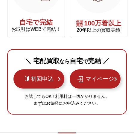
自宅で完結
年間
100万着以上
買取
お取引はWEBで完結！
20年以上の買取実績
＼ 宅配買取
自宅
完結 ／
なら
で
初回申込
マイページ
お試しでもOK!! 利用料は一切かかりません。
まずはお気軽にお申込みください。