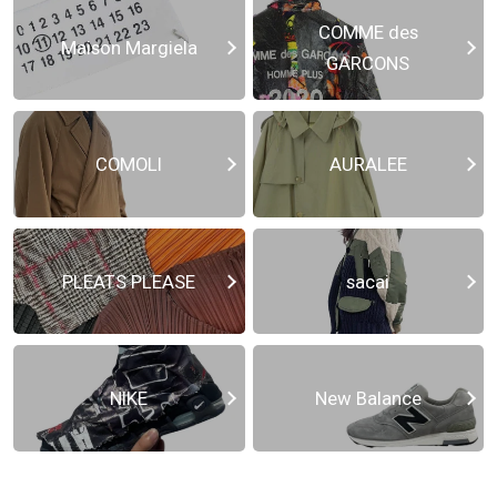
COMME des
Maison Margiela
GARCONS
COMOLI
AURALEE
PLEATS PLEASE
sacai
NIKE
New Balance