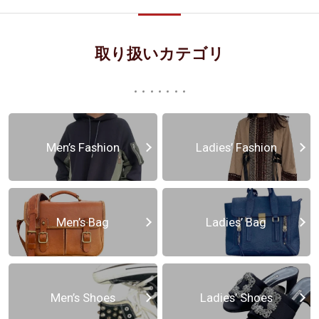
取り扱いカテゴリ
Men’s Fashion
Ladies’ Fashion
Men’s Bag
Ladies’ Bag
Men’s Shoes
Ladies’ Shoes