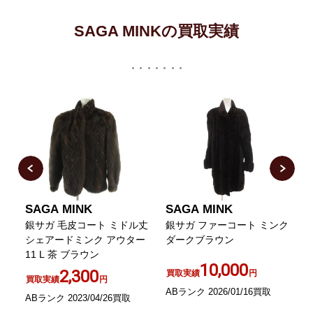
SAGA MINKの買取実績
SAGA MINK
SAGA MINK
タ
銀サガ 毛皮コート ミドル丈
銀サガ ファーコート ミンク
シェアードミンク アウター
ダークブラウン
11 L 茶 ブラウン
10,000
M
2,300
買取実績
円
買取実績
円
ABランク 2026/01/16買取
ABランク 2023/04/26買取
B