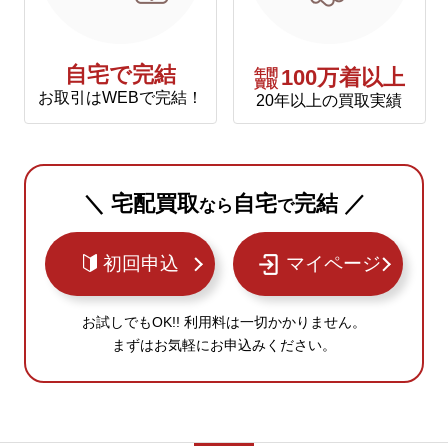
自宅で完結
年間
100万着以上
買取
お取引はWEBで完結！
20年以上の買取実績
＼ 宅配買取
自宅
完結 ／
なら
で
初回申込
マイページ
お試しでもOK!! 利用料は一切かかりません。
まずはお気軽にお申込みください。