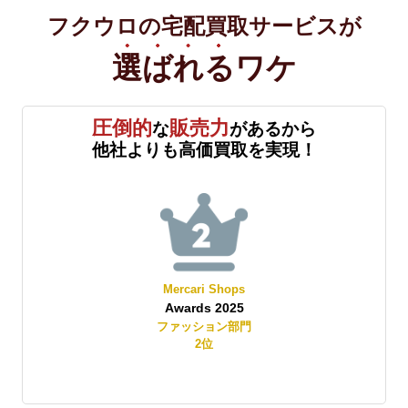
フクウロの宅配買取サービスが
選ばれる
ワケ
圧倒的
販売力
な
があるから
他社よりも高価買取を実現！
Mercari Shops
Awards 2025
賞
ファッション部門
2
位