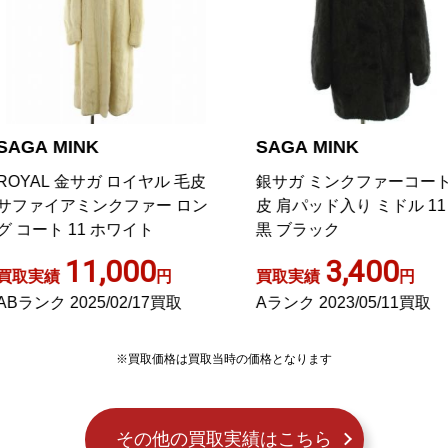
AGA MINK
SAGA MINK
OYAL 金サガ ロイヤル 毛皮
銀サガ ミンクファーコート 
ファイアミンクファー ロン
皮 肩パッド入り ミドル 11 L
 コート 11 ホワイト
黒 ブラック
11,000
3,400
取実績
円
買取実績
円
Bランク 2025/02/17買取
Aランク 2023/05/11買取
※買取価格は買取当時の価格となります
その他の買取実績はこちら