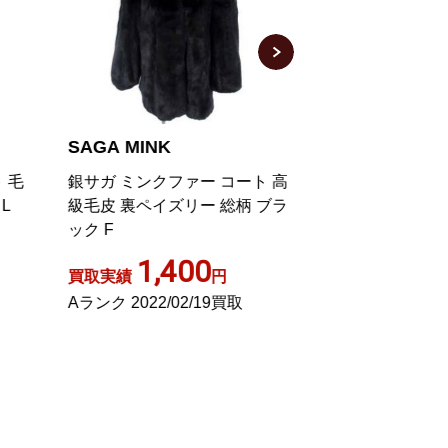
SAGA MINK
SAGA MINK
毛
銀サガ ミンクファー コート 高
銀サガ ファーコー
級毛皮 裏ペイズリー 総柄 ブラ
ク ミドル丈 11 
ック F
/JS GY18
1,400
4,60
買取実績
円
買取実績
Aランク 2022/02/19買取
Bランク 2026/01