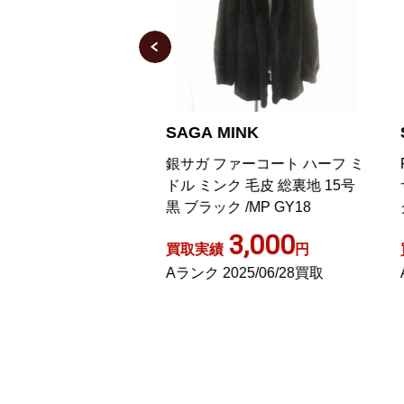
NK
SAGA MINK
S
ーコート ミンク
銀サガ ファーコート ハーフ ミ
R
ドル ミンク 毛皮 総裏地 15号
サ
黒 ブラック /MP GY18
グ
,000
3,000
円
買取実績
円
買
5/04/30買取
Aランク 2025/06/28買取
A