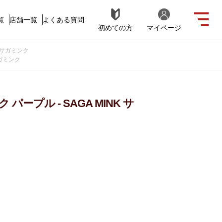
覧
店舗一覧
よくある質問
初めての方
マイページ
K サガミンク
サガミンク
ープル - SAGA MINK サ