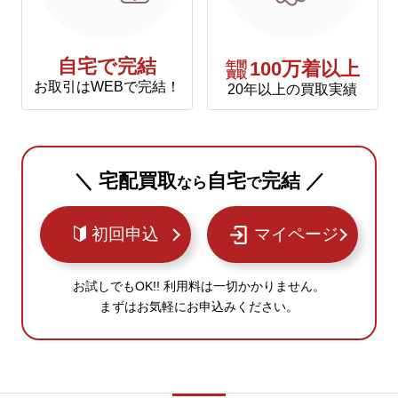
自宅で完結
年間
100万着以上
買取
お取引はWEBで完結！
20年以上の買取実績
＼ 宅配買取
自宅
完結 ／
なら
で
初回申込
マイページ
お試しでもOK!! 利用料は一切かかりません。
まずはお気軽にお申込みください。