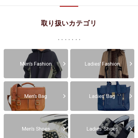
取り扱いカテゴリ
Men’s Fashion
Ladies’ Fashion
Men’s Bag
Ladies’ Bag
Men’s Shoes
Ladies’ Shoes