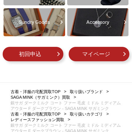
Sundry Goods
Accessory
初回申込
マイページ
古着・洋服の宅配買取TOP
取り扱いブランド
SAGA MINK（サガミンク）買取
銀サガ ダークミルク コート ファー 毛皮 ミドル ミディアム
アウター F ダークブラウン - SAGA MINK サガミンク
古着・洋服の宅配買取TOP
取り扱いカテゴリ
レディースファッション買取
銀サガ ダークミルク コート ファー 毛皮 ミドル ミディアム
アウター F ダークブラウン - SAGA MINK サガミンク