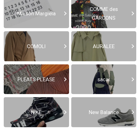
COMME des
Maison Margiela
GARCONS
COMOLI
AURALEE
PLEATS PLEASE
sacai
NIKE
New Balance