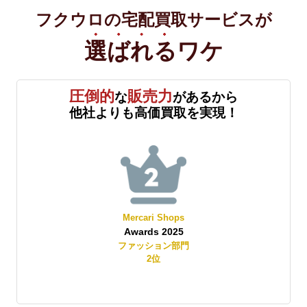
フクウロの宅配買取サービスが
選ばれる
ワケ
圧倒的
販売力
な
があるから
他社よりも高価買取を実現！
Mercari Shops
Awards 2025
賞
ファッション部門
2
位