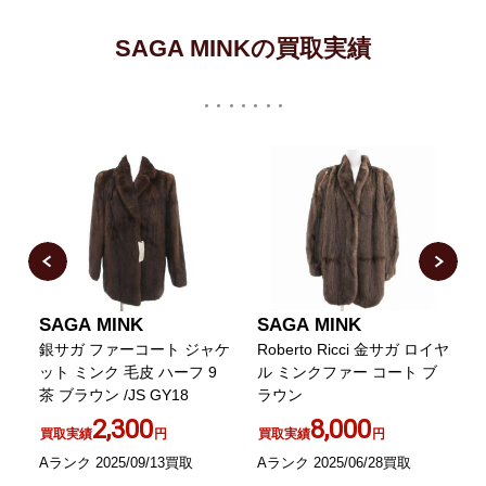
SAGA MINKの買取実績
SAGA MINK
SAGA MINK
ト
銀サガ ファーコート ジャケ
Roberto Ricci 金サガ ロイヤ
ブ
ット ミンク 毛皮 ハーフ 9
ル ミンクファー コート ブ
茶 ブラウン /JS GY18
ラウン
ウ
2,300
8,000
買取実績
円
買取実績
円
Aランク 2025/09/13買取
Aランク 2025/06/28買取
A