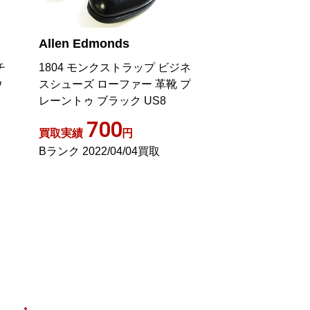
Allen Edmonds
Allen Edmonds
チ
1804 モンクストラップ ビジネ
Delray Split Toe
ウ
スシューズ ローファー 革靴 プ
スシューズ レース
レーントゥ ブラック US8
ー 6.5 24.5-25
700
3,00
買取実績
円
買取実績
Bランク 2022/04/04買取
ABランク 2023/0