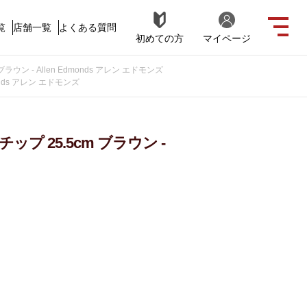
覧
店舗一覧
よくある質問
初めての方
マイページ
ン - Allen Edmonds アレン エドモンズ
onds アレン エドモンズ
 25.5cm ブラウン -