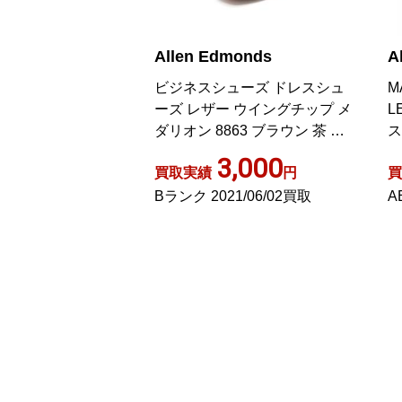
monds
Allen Edmonds
A
k Avenue ビジネスシ
ビジネスシューズ ドレスシュ
M
レートチップ レザ
ーズ レザー ウイングチップ メ
L
 黒 ブラック
ダリオン 8863 ブラウン 茶 8
ス
靴 SM
ッ
,000
3,000
円
買取実績
円
買
4/08/02買取
Bランク 2021/06/02買取
A