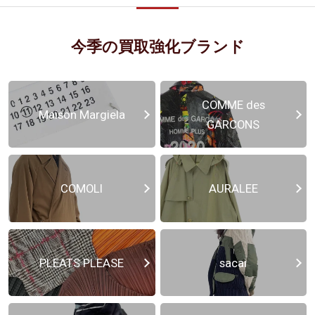
今季の買取強化ブランド
COMME des
Maison Margiela
GARCONS
COMOLI
AURALEE
PLEATS PLEASE
sacai