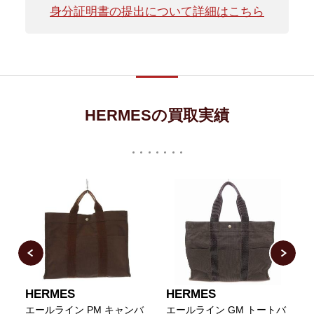
身分証明書の提出について詳細はこちら
HERMESの買取実績
HERMES
HERMES
バ
エールライン PM キャンバ
エールライン GM トートバ