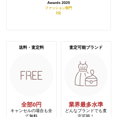
Awards 2025
賞
ファッション部門
2
位
送料・査定料
査定可能ブランド
全部0円
業界最多水準
キャンセルの場合も全
どんなブランドでも査
て無料
定可能！