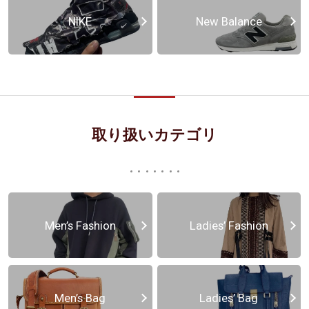
NIKE
New Balance
取り扱いカテゴリ
Men’s Fashion
Ladies’ Fashion
Men’s Bag
Ladies’ Bag