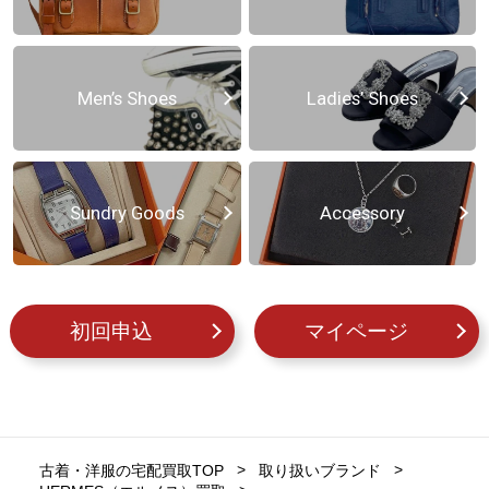
Men’s Shoes
Ladies’ Shoes
Sundry Goods
Accessory
初回申込
マイページ
古着・洋服の宅配買取TOP
取り扱いブランド