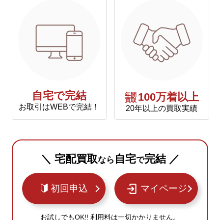
自宅で完結
年間
100万着以上
買取
お取引はWEBで完結！
20年以上の買取実績
＼ 宅配買取
自宅
完結 ／
なら
で
初回申込
マイページ
お試しでもOK!! 利用料は一切かかりません。