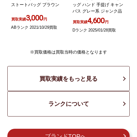
バ
ストートバッグ ブラウン
ッグ ハンド 手提げ キャン
バス グレー系 ジャンク品
3,000
ー
4,600
買取実績
円
買取実績
円
ABランク 2021/10/29買取
Dランク 2025/01/28買取
C
※買取価格は買取当時の価格となります
買取実績をもっと見る
ランクについて
ブランドTOPへ