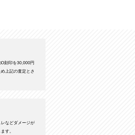
O刻印を30,000円
ため上記の査定とさ
スレなどダメージが
します。