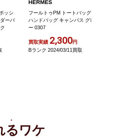
HERMES
HERMES
シ
フールトゥPM トートバッグ
バーキン フレイフレ
バ
ハンドバッグ キャンバス グレ
イルアッシュ スイ
ー 0307
バッグ エクリュ 
2,300
2,07
買取実績
円
買取実績
Bランク 2024/03/11買取
Sランク 2025/05
れる
ワケ