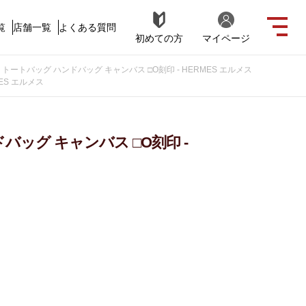
覧
店舗一覧
よくある質問
初めての方
マイページ
トートバッグ ハンドバッグ キャンバス □O刻印 - HERMES エルメス
ES エルメス
バッグ キャンバス □O刻印 -