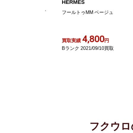
HERMES
H
MM トートバッグ
フールトゥMM ベージュ
エ
グレー
ド
,700
4,800
円
買取実績
円
買
22/09/15買取
Bランク 2021/09/10買取
A
フクウロ