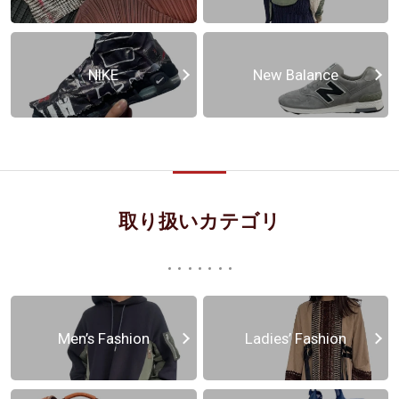
NIKE
New Balance
取り扱いカテゴリ
Men’s Fashion
Ladies’ Fashion