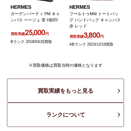
HERMES
HERMES
ガーデンパーティ PM キャ
フールトゥMM トートバッ
ス
ンバス ベージュ 茶 H刻印
グ ハンドバッグ キャンバス
赤 レッド
25,000
3,800
買取実績
円
買取実績
円
Bランク 2019/03/26買取
ABランク 2023/12/19買取
A
※買取価格は買取当時の価格となります
買取実績をもっと見る
ランクについて