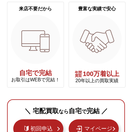
来店不要だから
豊富な実績で安心
自宅で完結
年間
100万着以上
買取
お取引はWEBで完結！
20年以上の買取実績
＼ 宅配買取
自宅
完結 ／
なら
で
初回申込
マイページ