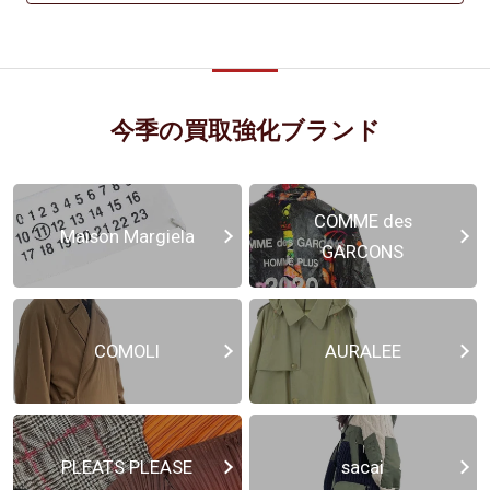
今季の買取強化ブランド
COMME des
Maison Margiela
GARCONS
COMOLI
AURALEE
PLEATS PLEASE
sacai