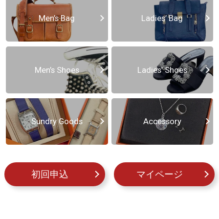
Men’s Bag
Ladies’ Bag
Men’s Shoes
Ladies’ Shoes
Sundry Goods
Accessory
初回申込
マイページ