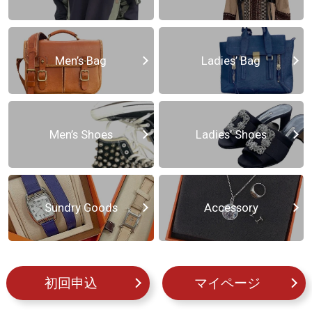
Men’s Bag
Ladies’ Bag
Men’s Shoes
Ladies’ Shoes
Sundry Goods
Accessory
初回申込
マイページ