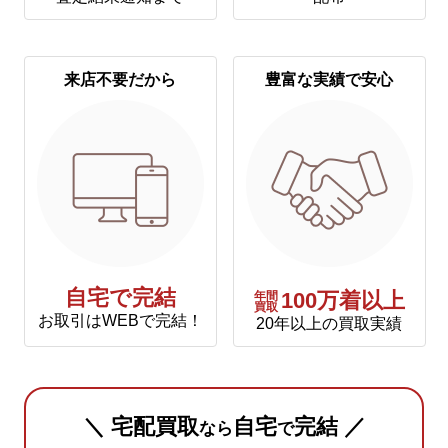
来店不要だから
豊富な実績で安心
自宅で完結
年間
100万着以上
買取
お取引はWEBで完結！
20年以上の買取実績
＼ 宅配買取
自宅
完結 ／
なら
で