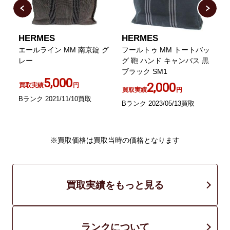
HERMES
HERMES
ッ
エールライン MM 南京錠 グ
フールトゥ MM トートバッ
レー
グ 鞄 ハンド キャンバス 黒
ブラック SM1
5,000
2,000
買取実績
円
買取実績
円
Bランク 2021/11/10買取
Bランク 2023/05/13買取
B
※買取価格は買取当時の価格となります
買取実績をもっと見る
ランクについて