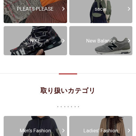
PLEATS PLEASE
sacai
NIKE
New Balance
取り扱いカテゴリ
Men’s Fashion
Ladies’ Fashion