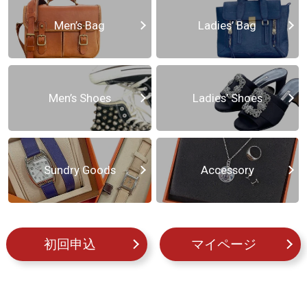
Men’s Bag
Ladies’ Bag
Men’s Shoes
Ladies’ Shoes
Sundry Goods
Accessory
初回申込
マイページ