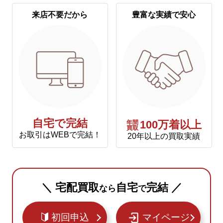
来店不要だから
豊富な実績で安心
自宅で完結
年間
100万着以上
買取
お取引はWEBで完結！
20年以上の買取実績
＼ 宅配買取
自宅
完結 ／
なら
で
初回申込
マイページ