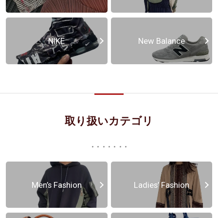
NIKE
New Balance
取り扱いカテゴリ
Men’s Fashion
Ladies’ Fashion