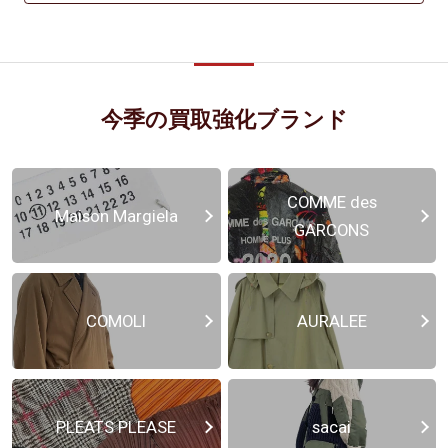
今季の買取強化ブランド
COMME des
Maison Margiela
GARCONS
COMOLI
AURALEE
PLEATS PLEASE
sacai