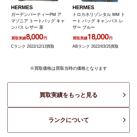
HERMES
HERMES
ガーデンパーティーPM ア
トロカホリゾンタル MM ト
キ
マゾニア トートバッグ キャ
ート バッグ キャンバス レ
I
ンバス レザー 茶
ザー ブルー
8,000
18,000
買取実績
円
買取実績
円
Cランク 2022/12/13買取
ABランク 2022/03/25買取
B
※買取価格は買取当時の価格となります
買取実績をもっと見る
ランクについて