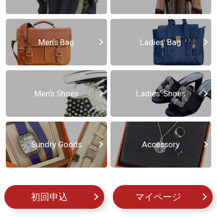
Men’s Bag
Ladies’ Bag
Men’s Shoes
Ladies’ Shoes
Sundry Goods
Accessory
初回申込
マイページ