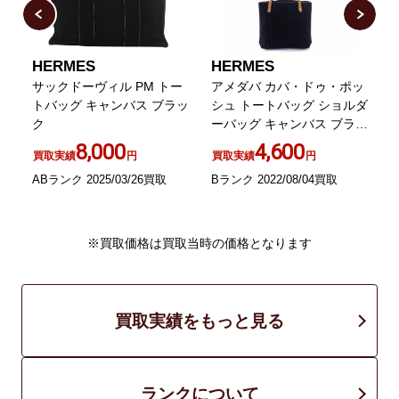
HERMES
HERMES
ハ
サックドーヴィル PM トー
アメダバ カバ・ドゥ・ポッ
ャ
トバッグ キャンバス ブラッ
シュ トートバッグ ショルダ
ク
ーバッグ キャンバス ブラッ
黒
ク
8,000
4,600
買取実績
円
買取実績
円
ABランク 2025/03/26買取
Bランク 2022/08/04買取
B
※買取価格は買取当時の価格となります
買取実績をもっと見る
ランクについて