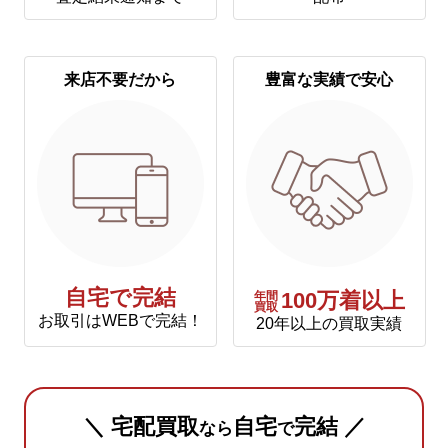
来店不要だから
豊富な実績で安心
自宅で完結
年間
100万着以上
買取
お取引はWEBで完結！
20年以上の買取実績
＼ 宅配買取
自宅
完結 ／
なら
で