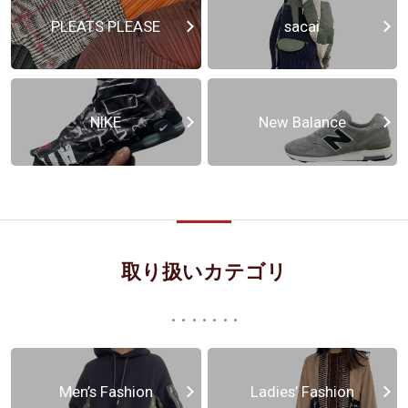
PLEATS PLEASE
sacai
NIKE
New Balance
取り扱いカテゴリ
Men’s Fashion
Ladies’ Fashion