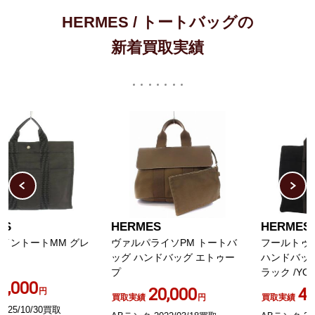
HERMES / トートバッグの
新着買取実績
HERMES
HERMES
ヴァルパライソPM トートバ
フールトゥPM トートバッグ
ッグ ハンドバッグ エトゥー
ハンドバッグ キャンバス ブ
プ
ラック /YO7 SH OH
20,000
4,600
買取実績
円
買取実績
円