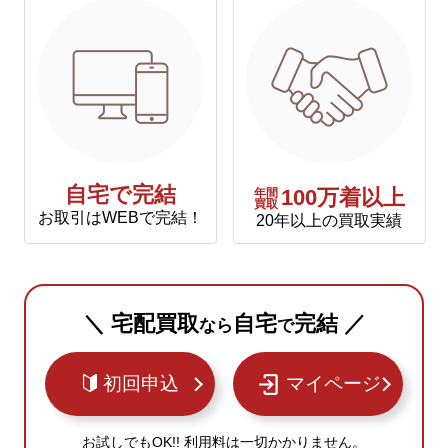
自宅で完結
年間
100万着以上
買取
お取引はWEBで完結！
20年以上の買取実績
＼ 宅配買取
自宅
完結 ／
なら
で
初回申込
マイページ
お試しでもOK!! 利用料は一切かかりません。