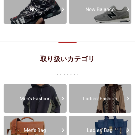
NIKE
New Balance
取り扱いカテゴリ
Men’s Fashion
Ladies’ Fashion
Men’s Bag
Ladies’ Bag