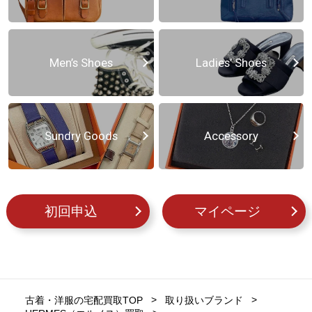
Men’s Shoes
Ladies’ Shoes
Sundry Goods
Accessory
初回申込
マイページ
古着・洋服の宅配買取TOP
取り扱いブランド