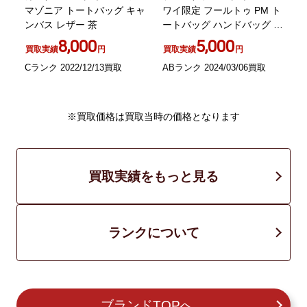
 ベ
マゾニア トートバッグ キャ
ワイ限定 フールトゥ PM ト
ンバス レザー 茶
ートバッグ ハンドバッグ キ
黒
ャンバス ボルドー オレンジ
8,000
5,000
買取実績
円
買取実績
円
Cランク 2022/12/13買取
ABランク 2024/03/06買取
A
※買取価格は買取当時の価格となります
買取実績をもっと見る
ランクについて
ブランドTOPへ