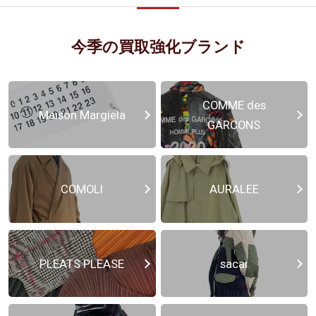
今季の買取強化ブランド
COMME des
Maison Margiela
GARCONS
COMOLI
AURALEE
PLEATS PLEASE
sacai