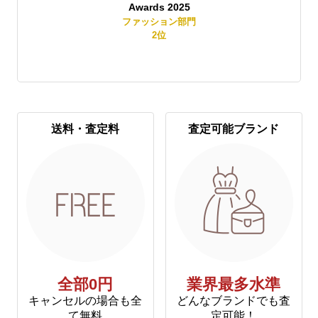
Awards 2025
賞
ファッション部門
2
位
送料・査定料
査定可能ブランド
全部0円
業界最多水準
キャンセルの場合も全
どんなブランドでも査
て無料
定可能！