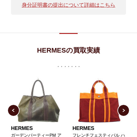
身分証明書の提出について詳細はこちら
HERMESの買取実績
HERMES
HERMES
s
ガーデンパーティーPM ア
フレンチフェスティバル ハ