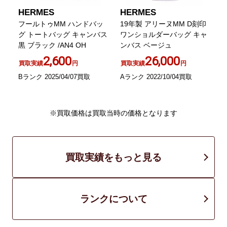
HERMES
HERMES
ス
フールトゥMM ハンドバッ
19年製 アリーヌMM D刻印
グ
グ トートバッグ キャンバス
ワンショルダーバッグ キャ
黒 ブラック /AN4 OH
ンバス ベージュ
2,600
26,000
買取実績
円
買取実績
円
Bランク 2025/04/07買取
Aランク 2022/10/04買取
A
※買取価格は買取当時の価格となります
買取実績をもっと見る
ランクについて