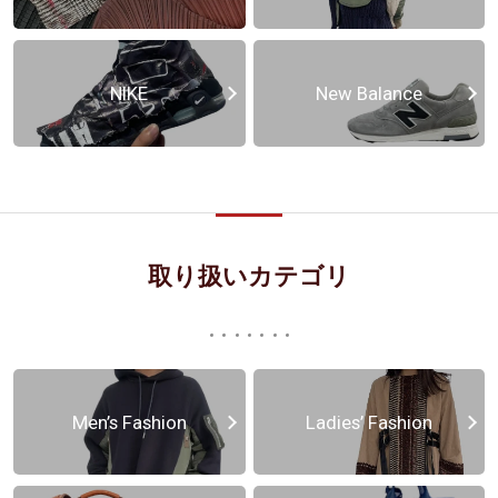
NIKE
New Balance
取り扱いカテゴリ
Men’s Fashion
Ladies’ Fashion