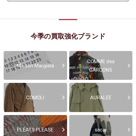
今季の買取強化ブランド
COMME des
Maison Margiela
GARCONS
COMOLI
AURALEE
PLEATS PLEASE
sacai