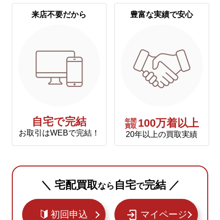
来店不要だから
豊富な実績で安心
自宅で完結
年間
100万着以上
買取
お取引はWEBで完結！
20年以上の買取実績
＼ 宅配買取
自宅
完結 ／
なら
で
初回申込
マイページ