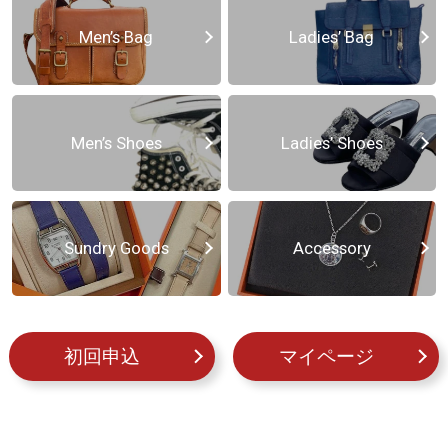
Men’s Bag
Ladies’ Bag
Men’s Shoes
Ladies’ Shoes
Sundry Goods
Accessory
初回申込
マイページ