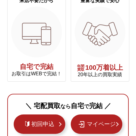
来店不要だから
豊富な実績で安心
自宅で完結
年間
100万着以上
買取
お取引はWEBで完結！
20年以上の買取実績
＼ 宅配買取
自宅
完結 ／
なら
で
初回申込
マイページ