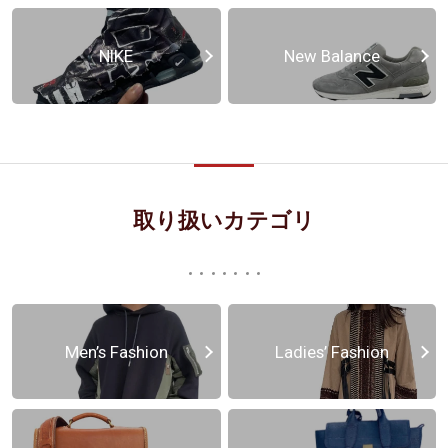
NIKE
New Balance
取り扱いカテゴリ
Men’s Fashion
Ladies’ Fashion