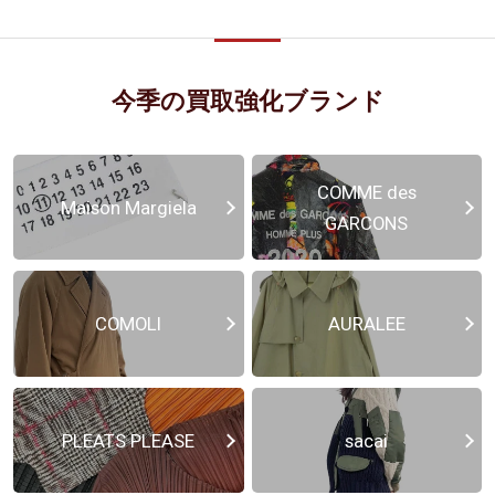
今季の買取強化ブランド
COMME des
Maison Margiela
GARCONS
COMOLI
AURALEE
PLEATS PLEASE
sacai