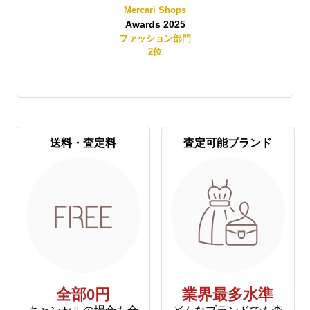
Mercari Shops
Awards 2025
賞
ファッション部門
2
位
送料・査定料
査定可能ブランド
全部0円
業界最多水準