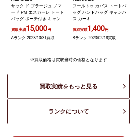
サック ド プラージュ ノマ
フールトゥ カバス トートバ
ード PM エスカーレ トート
ッグ ハンドバッグ キャンバ
バッグ ポーチ付き キャンバ
ス カーキ
ス ベージュ
15,000
1,400
買取実績
円
買取実績
円
Aランク 2023/10/31買取
Bランク 2023/02/16買取
B
※買取価格は買取当時の価格となります
買取実績をもっと見る
ランクについて