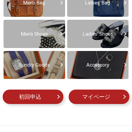
Men’s Bag
Ladies’ Bag
Men’s Shoes
Ladies’ Shoes
Sundry Goods
Accessory
初回申込
マイページ