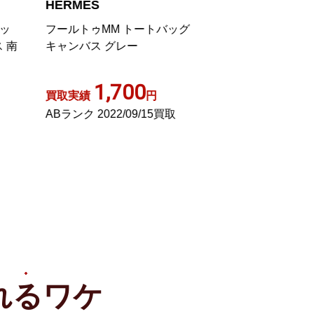
HERMES
HERMES
ッ
フールトゥMM トートバッグ
エールライン トー
 南
キャンバス グレー
ャンバス グレー
1,700
6,00
買取実績
円
買取実績
ABランク 2022/09/15買取
Bランク 2022/05
れる
ワケ