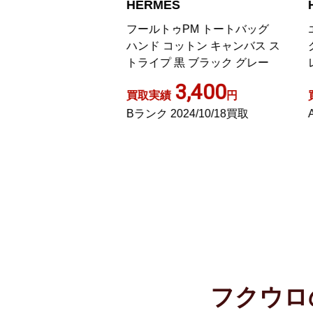
HERMES
H
ンカバス トートバ
フールトゥPM トートバッグ
エ
バッグ キャンバス
ハンド コットン キャンバス ス
グ
ー
トライプ 黒 ブラック グレー
レ
2,600
3,400
円
買取実績
円
買
3/05/13買取
Bランク 2024/10/18買取
A
フクウロ