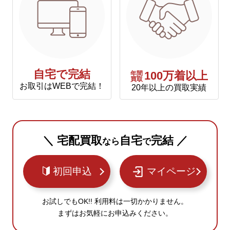
自宅で完結
年間
100万着以上
買取
お取引はWEBで完結！
20年以上の買取実績
＼ 宅配買取
自宅
完結 ／
なら
で
初回申込
マイページ
お試しでもOK!! 利用料は一切かかりません。
まずはお気軽にお申込みください。