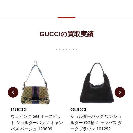
GUCCIの買取実績
GUCCI
GUCCI
ウェビング GG ホースビッ
ショルダーバッグ ワンショ
0
バ
ト ショルダーバッグ キャン
ルダー GG柄 キャンバス ダ
ベ
バス ベージュ 129699
ークブラウン 101292