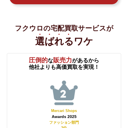
フクウロの宅配買取サービスが
選ばれる
ワケ
圧倒的
販売力
な
があるから
他社よりも高価買取を実現！
Mercari Shops
Awards 2025
賞
ファッション部門
2
位