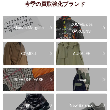
今季の買取強化ブランド
COMME des
Maison Margiela
GARCONS
COMOLI
AURALEE
PLEATS PLEASE
sacai
NIKE
New Balance