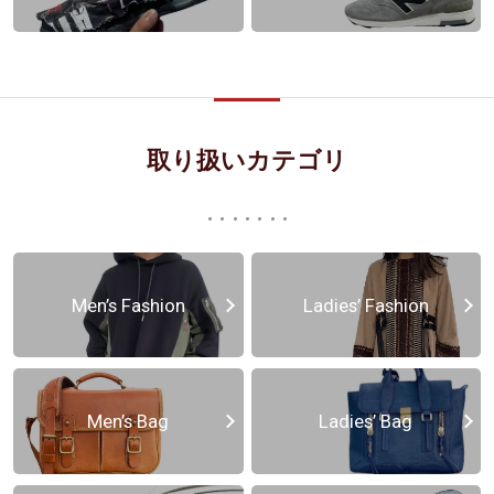
取り扱いカテゴリ
Men’s Fashion
Ladies’ Fashion
Men’s Bag
Ladies’ Bag