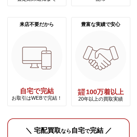
来店不要だから
豊富な実績で安心
自宅で完結
年間
100万着以上
買取
お取引はWEBで完結！
20年以上の買取実績
＼ 宅配買取
自宅
完結 ／
なら
で