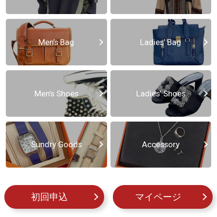
Men’s Bag
Ladies’ Bag
Men’s Shoes
Ladies’ Shoes
Sundry Goods
Accessory
初回申込
マイページ