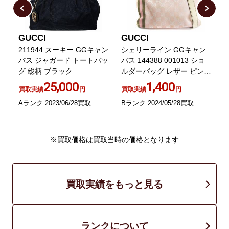
GUCCI
GUCCI
ョ
211944 スーキー GGキャン
シェリーライン GGキャン
バス ジャガード トートバッ
バス 144388 001013 ショ
グ 総柄 ブラック
ルダーバッグ レザー ピンク
バ
鞄
25,000
1,400
買取実績
円
買取実績
円
Aランク 2023/06/28買取
Bランク 2024/05/28買取
B
※買取価格は買取当時の価格となります
買取実績をもっと見る
ランクについて