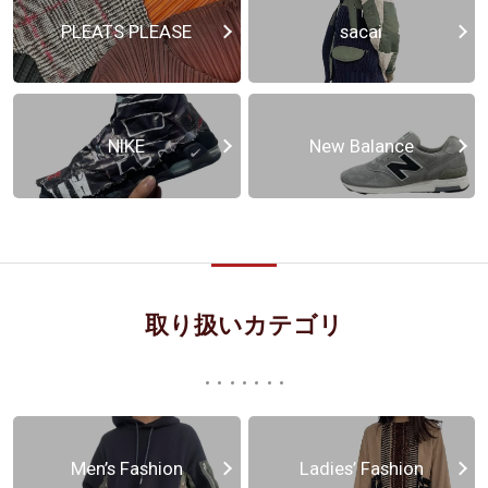
PLEATS PLEASE
sacai
NIKE
New Balance
取り扱いカテゴリ
Men’s Fashion
Ladies’ Fashion