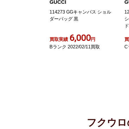
GUCCI
G
ス トートバッグ
114273 GGキャンバス ショル
1
3744
ダーバッグ 黒
シ
ド
,000
6,000
円
買取実績
円
買
26/05/10買取
Bランク 2022/02/11買取
C
フクウロ