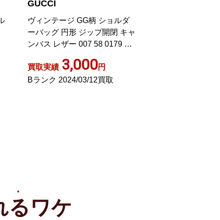
GUCCI
GUCCI
ル
ヴィンテージ GG柄 ショルダ
001 4057 ジャ
ーバッグ 円形 ジップ開閉 キャ
ーバッグ ワンショ
ンバス レザー 007 58 0179 黒
キャンバス ベー
ブラック 鞄 SM1
3,000
7,59
買取実績
円
買取実績
Bランク 2024/03/12買取
ABランク 2024/0
れる
ワケ