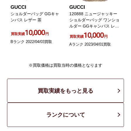
GUCCI
GUCCI
メッ
ショルダーバッグ GGキャ
120888 ニュージャッキー
ダ
ンバス レザー 茶
ショルダーバッグ ワンショ
ン
ルダー GGキャンバス レザ
10,000
ー ベージュ
10,000
買取実績
円
買取実績
円
Bランク 2022/04/03買取
Aランク 2023/04/01買取
A
※買取価格は買取当時の価格となります
買取実績をもっと見る
ランクについて