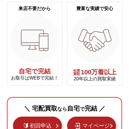
来店不要だから
豊富な実績で安心
自宅で完結
年間
100万着以上
買取
お取引はWEBで完結！
20年以上の買取実績
＼ 宅配買取
自宅
完結 ／
なら
で
初回申込
マイページ