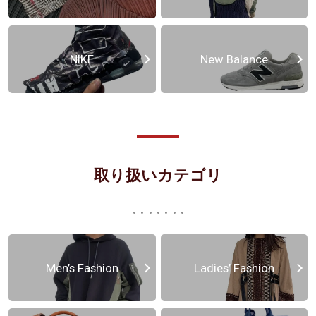
NIKE
New Balance
取り扱いカテゴリ
Men’s Fashion
Ladies’ Fashion