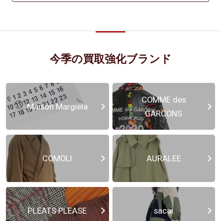
今季の買取強化ブランド
COMME des
Maison Margiela
GARCONS
COMOLI
AURALEE
PLEATS PLEASE
sacai