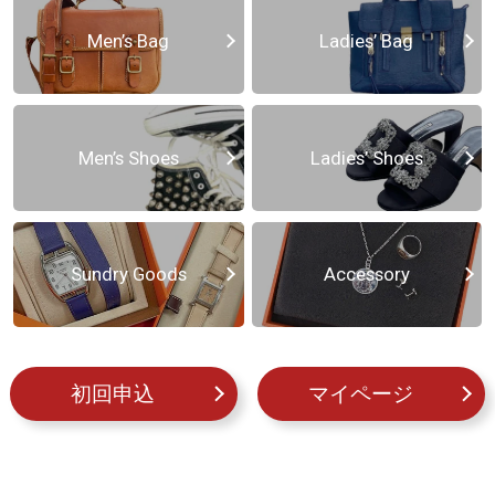
Men’s Bag
Ladies’ Bag
Men’s Shoes
Ladies’ Shoes
Sundry Goods
Accessory
初回申込
マイページ