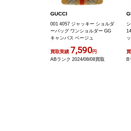
GUCCI
G
 GGキャンバス
001 4057 ジャッキー ショルダ
シ
ダーバッグ ブラウ
ーバッグ ワンショルダー GG
1
キャンバス ベージュ
ッ
,600
7,590
円
買取実績
円
買
25/01/09買取
ABランク 2024/08/08買取
B