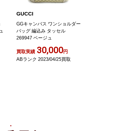
GUCCI
GUCCI
ョ
GGキャンバス ワンショルダー
GGキャンバス シ
ュ
バッグ 編込み タッセル
グ シェリーライン
269947 ベージュ
144388
30,000
5,00
買取実績
円
買取実績
ABランク 2023/04/25買取
Bランク 2023/03