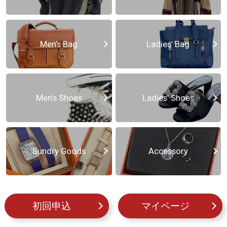
Men’s Bag
Ladies’ Bag
Men’s Shoes
Ladies’ Shoes
Sundry Goods
Accessory
初回申込
マイページ