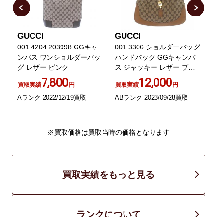
GUCCI
GUCCI
ショ
001.4204 203998 GGキャ
001 3306 ショルダーバッグ
ェ
ンバス ワンショルダーバッ
ハンドバッグ GGキャンバ
ス
ベ
グ レザー ピンク
ス ジャッキー レザー ブラ
ウン
7,800
12,000
買取実績
円
買取実績
円
B
Aランク 2022/12/19買取
ABランク 2023/09/28買取
※買取価格は買取当時の価格となります
買取実績をもっと見る
ランクについて