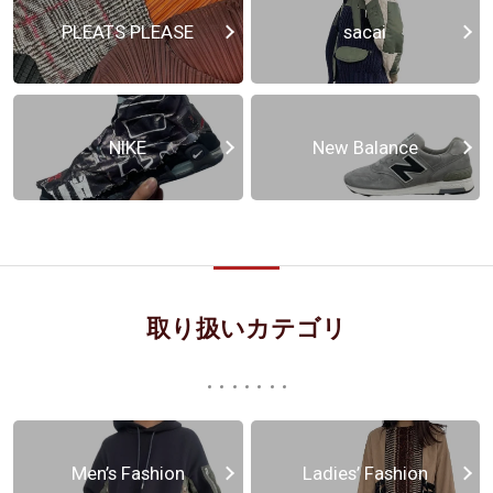
PLEATS PLEASE
sacai
NIKE
New Balance
取り扱いカテゴリ
Men’s Fashion
Ladies’ Fashion