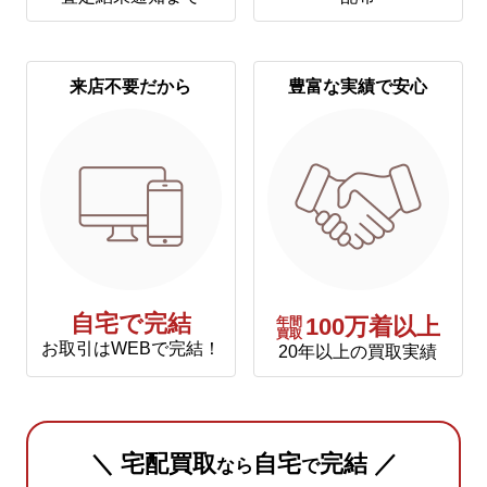
来店不要だから
豊富な実績で安心
自宅で完結
年間
100万着以上
買取
お取引はWEBで完結！
20年以上の買取実績
＼ 宅配買取
自宅
完結 ／
なら
で