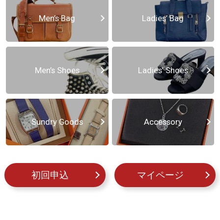
Men’s Bag
Ladies’ Bag
Men’s Shoes
Ladies’ Shoes
Sundry Goods
Accessory
初回申込
マイページ