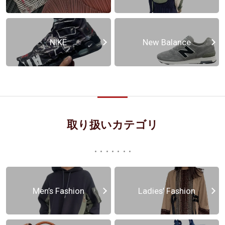
NIKE
New Balance
取り扱いカテゴリ
Men’s Fashion
Ladies’ Fashion