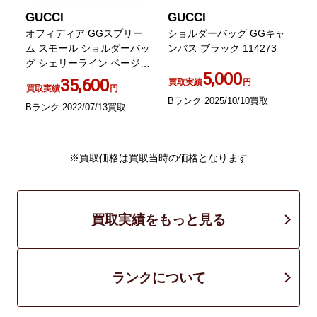
GUCCI
GUCCI
オフィディア GGスプリー
ショルダーバッグ GGキャ
ー
ム スモール ショルダーバッ
ンバス ブラック 114273
グ シェリーライン ベージュ
ク
5,000
499621
35,600
買取実績
円
買取実績
円
Bランク 2025/10/10買取
Bランク 2022/07/13買取
B
※買取価格は買取当時の価格となります
買取実績をもっと見る
ランクについて