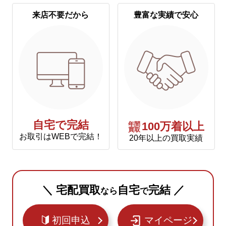
来店不要だから
豊富な実績で安心
自宅で完結
年間
100万着以上
買取
お取引はWEBで完結！
20年以上の買取実績
＼ 宅配買取
自宅
完結 ／
なら
で
初回申込
マイページ