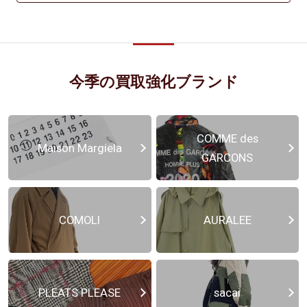
今季の買取強化ブランド
COMME des
Maison Margiela
GARCONS
COMOLI
AURALEE
PLEATS PLEASE
sacai