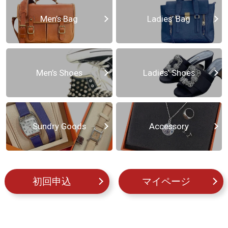
Men’s Bag
Ladies’ Bag
Men’s Shoes
Ladies’ Shoes
Sundry Goods
Accessory
初回申込
マイページ