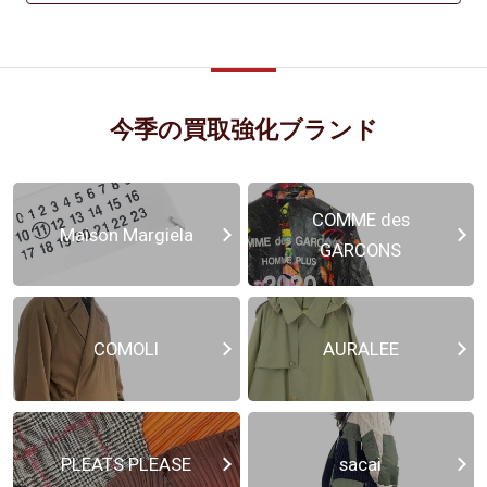
今季の買取強化ブランド
COMME des
Maison Margiela
GARCONS
COMOLI
AURALEE
PLEATS PLEASE
sacai