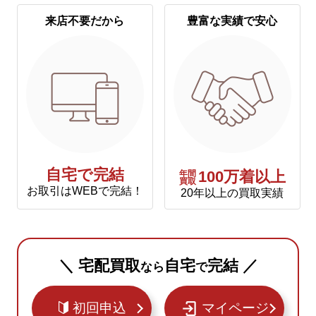
来店不要だから
豊富な実績で安心
自宅で完結
年間
100万着以上
買取
お取引はWEBで完結！
20年以上の買取実績
＼ 宅配買取
自宅
完結 ／
なら
で
初回申込
マイページ