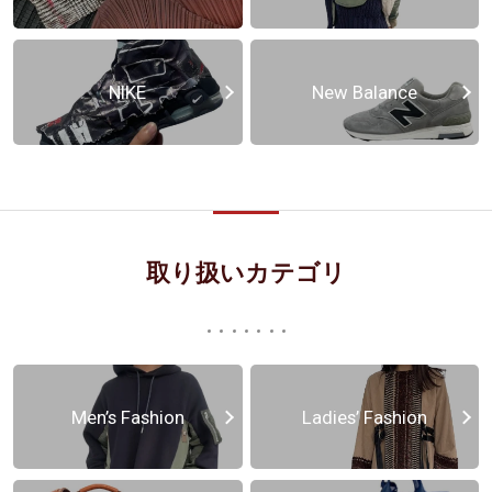
NIKE
New Balance
取り扱いカテゴリ
Men’s Fashion
Ladies’ Fashion