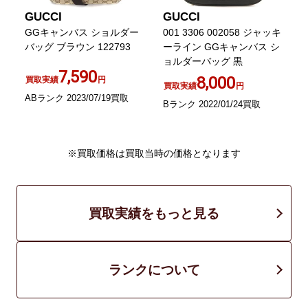
GUCCI
GUCCI
ダ
GGキャンバス ショルダー
001 3306 002058 ジャッキ
バッグ ブラウン 122793
ーライン GGキャンバス シ
ョルダーバッグ 黒
0
7,590
8,000
買取実績
円
買取実績
円
ABランク 2023/07/19買取
Bランク 2022/01/24買取
B
※買取価格は買取当時の価格となります
買取実績をもっと見る
ランクについて