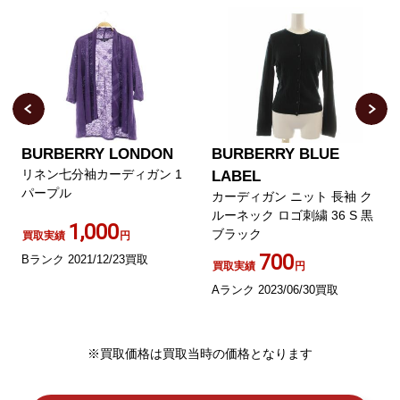
 LONDON
BURBERRY BLUE
BURBERRY L
ーディガン 1
カーディガン ラウ
LABEL
七分袖 レース 切替 
カーディガン ニット 長袖 ク
ック /HO3 ECD00
ルーネック ロゴ刺繍 36 S 黒
0
ブラック
1,000
円
買取実績
700
2/23買取
買取実績
円
Aランク 2026/03/1
Aランク 2023/06/30買取
※買取価格は買取当時の価格となります