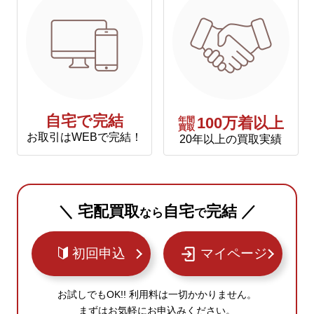
自宅で完結
年間
100万着以上
買取
お取引はWEBで完結！
20年以上の買取実績
＼ 宅配買取
自宅
完結 ／
なら
で
初回申込
マイページ
お試しでもOK!! 利用料は一切かかりません。
まずはお気軽にお申込みください。