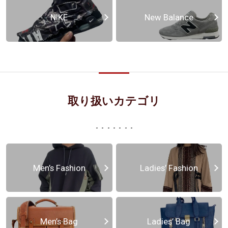
NIKE
New Balance
取り扱いカテゴリ
Men’s Fashion
Ladies’ Fashion
Men’s Bag
Ladies’ Bag