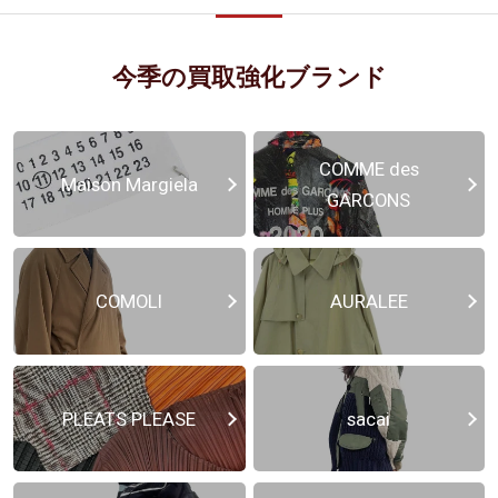
今季の買取強化ブランド
COMME des
Maison Margiela
GARCONS
COMOLI
AURALEE
PLEATS PLEASE
sacai