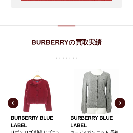
BURBERRYの買取実績
BURBERRY BLUE
BURBERRY BLUE
LABEL
LABEL
リ
リボン ロゴ 刺繍 リブニッ
カーディガン ニット 長袖