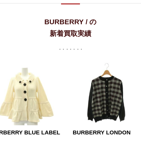
BURBERRY / の
新着買取実績
URBERRY LONDON
BURBERRY BLUE LAB