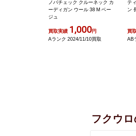
 クルーネック カ
ティアード ニットカーディガ
カ
ール 38 M ベー
ン 長袖 38 アイボリー
長
,000
700
円
買取実績
円
買
4/11/10買取
ABランク 2024/07/18買取
C
フクウロ