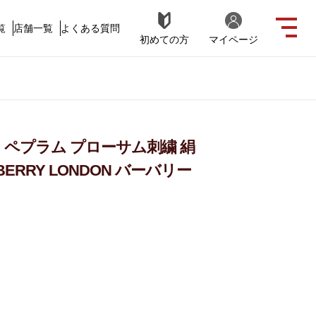
覧
店舗一覧
よくある質問
初めての方
マイページ
 ペプラム プローサム刺繍 絹
BERRY LONDON バーバリー