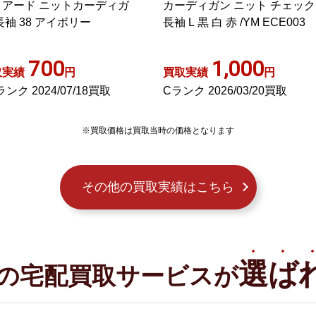
ーディガン ニット チェック
ニットカーディガン セータ
袖 L 黒 白 赤 /YM ECE003
ロゴ釦 刺繍 ラメ 38 S アイ
リー
1,000
1,000
取実績
円
買取実績
円
ランク 2026/03/20買取
Aランク 2025/01/20買取
※買取価格は買取当時の価格となります
その他の買取実績はこちら
選ば
の宅配買取サービスが