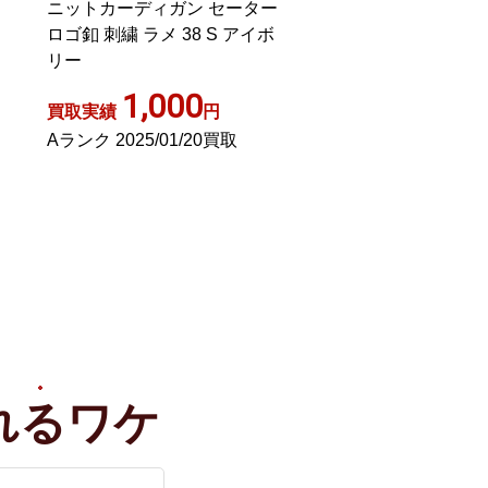
ー
ケーブルニットクルーネック
カーディガン 裏地
ボ
カーディガン 38 ブラック /ES
グレー
OS
1,000
1,00
買取実績
円
買取実績
ABランク 2026/03/29買取
ABランク 2025/0
れる
ワケ