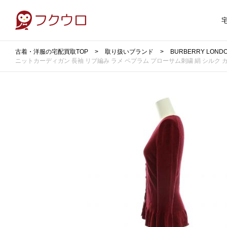
古着・洋服の宅配買取TOP
取り扱いブランド
BURBERRY LO
ニットカーディガン 長袖 リブ編み ラメ ペプラム プローサム刺繍 絹 シルク カシミヤ