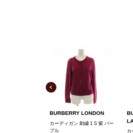
Y LONDON
BURBERRY BLACK
B
LABEL
刺繍 1 S 紫 パー
ハ
ン
カーディガン ニット リブ 切替