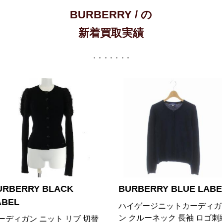
BURBERRY / の
新着買取実績
URBERRY BLUE LABEL
BURBERRY LONDON
イゲージニットカーディガ
カーディガン ニット クルー
 クルーネック 長袖 ロゴ刺繍
ック 長袖 L グレー /YM