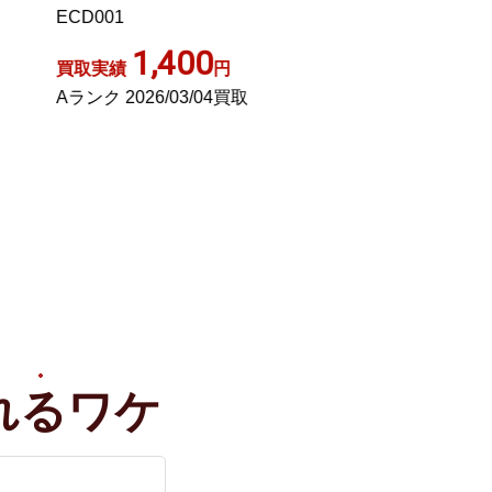
1,000
21,8
買取実績
円
買取実績
ABランク 2023/02/04買取
Aランク 2024/10
れる
ワケ