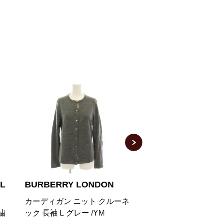
BURBERRY LONDON
BURBERRY
ネ
カーディガン ニット 長袖 カシ
ティッシ期 ウール
ミヤ混 2 M 茶 ブラウン
ーディガン S ブ