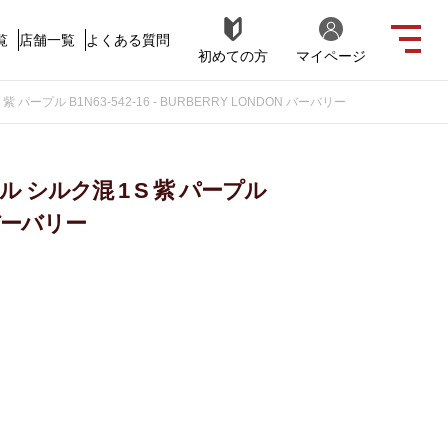
覧
店舗一覧
よくある質問
初めての方
マイページ
パープル B1N63-542-16 - BURBERRY LONDON バーバリー
 シルク混 1 S 紫 パープル
N バーバリー