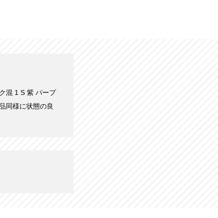
混 1 S 紫 パープ
は新品同様に状態の良