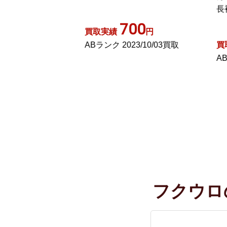
3
長袖 38 ブラック
00
円
買
1,500
23/10/03買取
買取実績
円
A
ABランク 2022/03/14買取
フクウロ