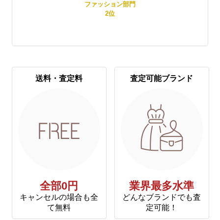
賞
ファッション部門
2
位
送料・査定料
査定可能ブランド
全部0円
業界最多水準
キャンセルの場合も全
どんなブランドでも査
て無料
定可能！