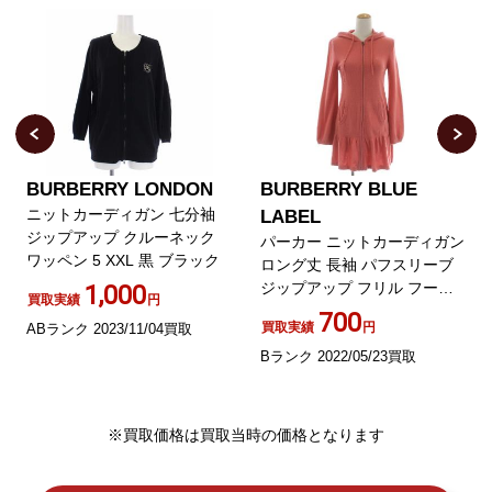
BURBERRY LONDON
BURBERRY BLUE
ニットカーディガン 七分袖
LABEL
ジップアップ クルーネック
パーカー ニットカーディガン
ワッペン 5 XXL 黒 ブラック
ロング丈 長袖 パフスリーブ
ジップアップ フリル フード
1,000
買取実績
円
ウール混 カシミヤ混 38 M ピ
700
買取実績
円
ABランク 2023/11/04買取
ンク
Bランク 2022/05/23買取
※買取価格は買取当時の価格となります