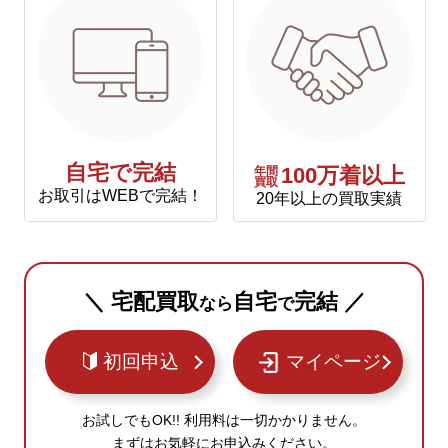
自宅で完結
年間
100万着以上
買取
お取引はWEBで完結！
20年以上の買取実績
＼ 宅配買取
自宅
完結 ／
なら
で
初回申込
マイページ
お試しでもOK!! 利用料は一切かかりません。
まずはお気軽にお申込みください。