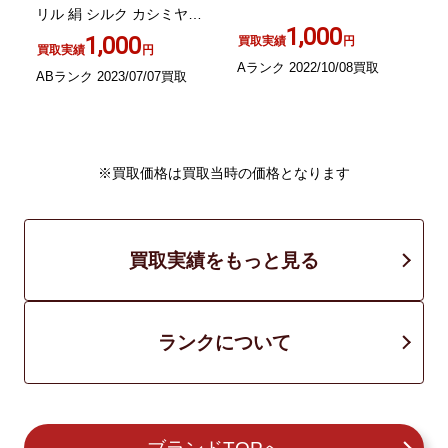
リル 絹 シルク カシミヤ混
1,000
チェック切替 5 XS S 紫 パ
ッ
1,000
買取実績
円
買取実績
円
ープル
Aランク 2022/10/08買取
ABランク 2023/07/07買取
A
※買取価格は買取当時の価格となります
買取実績をもっと見る
ランクについて