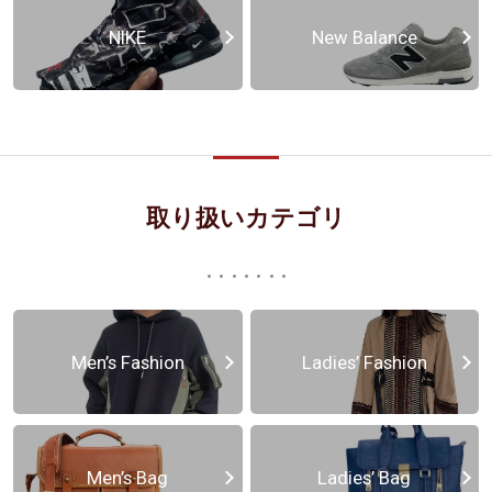
NIKE
New Balance
取り扱いカテゴリ
Men’s Fashion
Ladies’ Fashion
Men’s Bag
Ladies’ Bag