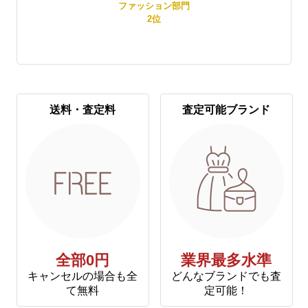
賞
ファッション部門
2
位
送料・査定料
査定可能ブランド
全部0円
業界最多水準
キャンセルの場合も全
どんなブランドでも査
て無料
定可能！