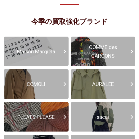
今季の買取強化ブランド
COMME des
Maison Margiela
GARCONS
COMOLI
AURALEE
PLEATS PLEASE
sacai