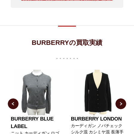
BURBERRYの買取実績
BURBERRY BLUE
BURBERRY LONDON
S
カーディガン ノバチェック
LABEL
シルク混 カシミヤ混 長薄手
ニット カーディガン ロゴ