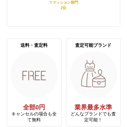
賞
ファッション部門
2
位
送料・査定料
査定可能ブランド
全部0円
業界最多水準
キャンセルの場合も全
どんなブランドでも査
て無料
定可能！