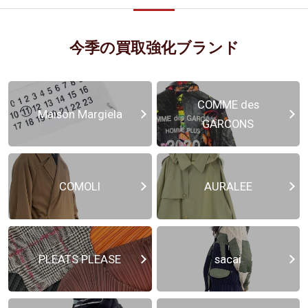
今季の買取強化ブランド
COMME des
Maison Margiela
GARCONS
COMOLI
AURALEE
PLEATS PLEASE
sacai