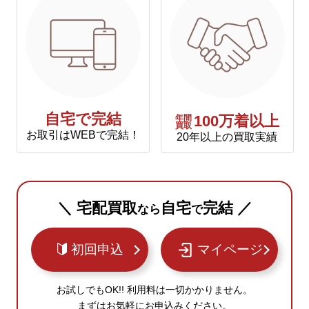
自宅で完結
年間
100万着以上
買取
お取引はWEBで完結！
20年以上の買取実績
＼ 宅配買取
自宅
完結 ／
なら
で
初回申込
マイページ
お試しでもOK!! 利用料は一切かかりません。
まずはお気軽にお申込みください。