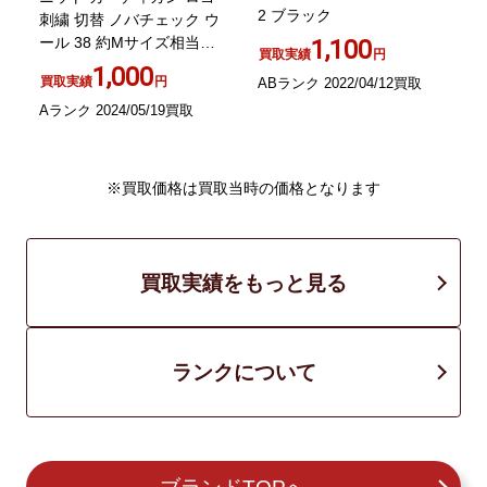
2 ブラック
刺繍 切替 ノバチェック ウ
ール 38 約Mサイズ相当
1,100
買取実績
円
GY14 0506
1,000
買取実績
円
ABランク 2022/04/12買取
A
Aランク 2024/05/19買取
※買取価格は買取当時の価格となります
買取実績をもっと見る
ランクについて