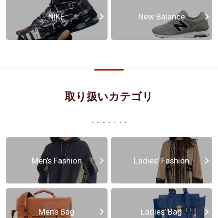
NIKE
New Balance
取り扱いカテゴリ
Men’s Fashion
Ladies’ Fashion
Men’s Bag
Ladies’ Bag