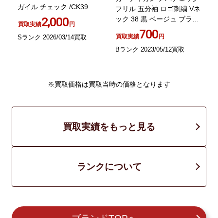
ガイル チェック /CK39
フリル 五分袖 ロゴ刺繍 Vネ
ニ
GY99
ック 38 黒 ベージュ ブラッ
2,000
買取実績
円
ク
700
買取実績
円
Sランク 2026/03/14買取
Bランク 2023/05/12買取
A
※買取価格は買取当時の価格となります
買取実績をもっと見る
ランクについて