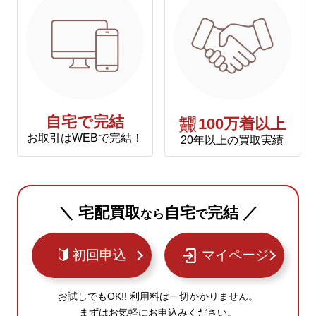
自宅で完結
年間
100万着以上
買取
お取引はWEBで完結！
20年以上の買取実績
＼ 宅配買取
自宅
完結 ／
なら
で
初回申込
マイページ
お試しでもOK!! 利用料は一切かかりません。
まずはお気軽にお申込みください。