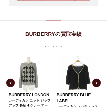
BURBERRYの買取実績
N
BURBERRY LONDON
BURBERRY BLUE
カーディガン ニット ジップ
LABEL
アップ 長袖 4 グレー アー
カーディガン ノバチェック