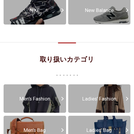
NIKE
New Balance
取り扱いカテゴリ
Men’s Fashion
Ladies’ Fashion
Men’s Bag
Ladies’ Bag