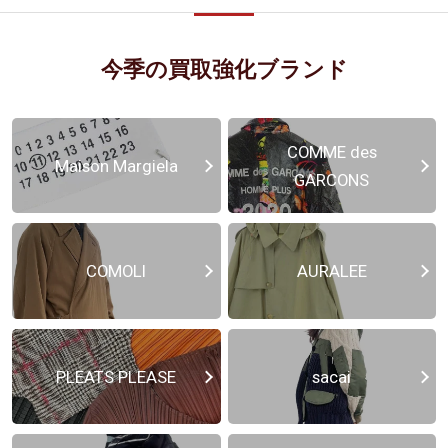
今季の買取強化ブランド
COMME des
Maison Margiela
GARCONS
COMOLI
AURALEE
PLEATS PLEASE
sacai