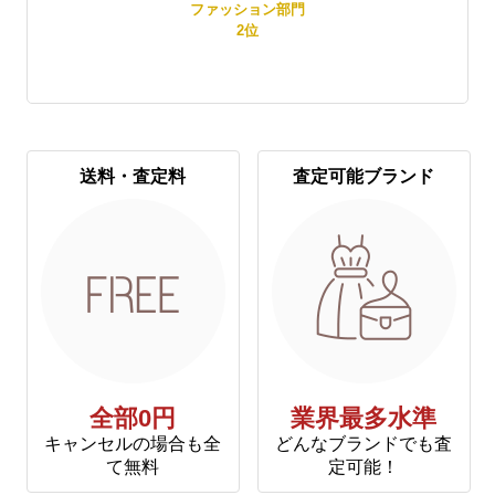
賞
ファッション部門
2
位
送料・査定料
査定可能ブランド
全部0円
業界最多水準
キャンセルの場合も全
どんなブランドでも査
て無料
定可能！