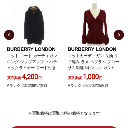
BURBERRY LONDON
BURBERRY LONDON
ニット コート カーディガン
ニットカーディガン 長袖 リ
ロング ジップアップ ノバチ
ブ編み ラメ ペプラム プロー
ェックライナー フード付き 2
サム刺繍 絹 シルク カシミヤ
黒 ブラック
混 2 M 赤 レッド
4,200
1,000
買取実績
円
買取実績
円
Aランク 2023/06/17買取
Aランク 2023/03/25買取
※買取価格は買取当時の価格となります