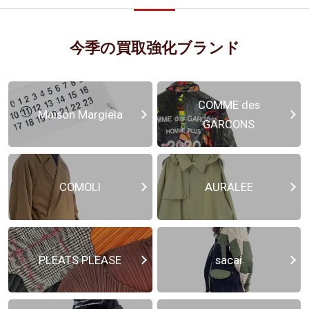
今季の買取強化ブランド
COMME des
Maison Margiela
GARCONS
COMOLI
AURALEE
PLEATS PLEASE
sacai