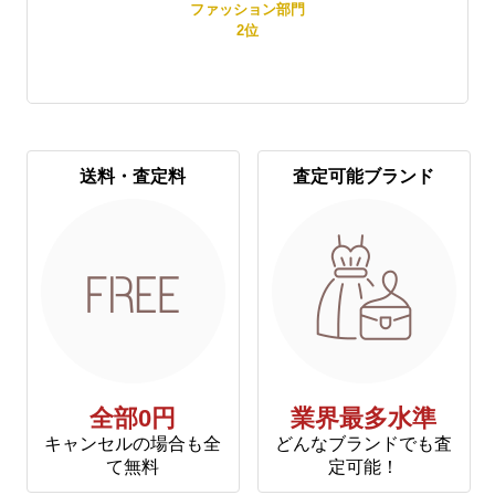
賞
ファッション部門
2
位
送料・査定料
査定可能ブランド
全部0円
業界最多水準
キャンセルの場合も全
どんなブランドでも査
て無料
定可能！