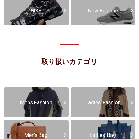
NIKE
New Balance
取り扱いカテゴリ
Men’s Fashion
Ladies’ Fashion
Men’s Bag
Ladies’ Bag