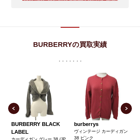
BURBERRYの買取実績
BURBERRY BLACK
burberrys
ヴィンテージ カーディガン
LABEL
38 ピンク
袖
カーディガン グレー 38 /JP