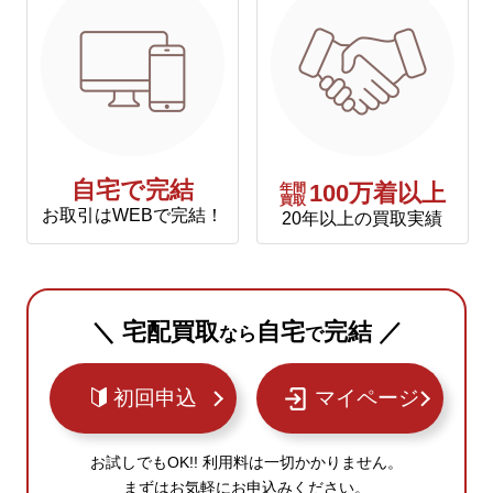
自宅で完結
年間
100万着以上
買取
お取引はWEBで完結！
20年以上の買取実績
＼ 宅配買取
自宅
完結 ／
なら
で
初回申込
マイページ
お試しでもOK!! 利用料は一切かかりません。
まずはお気軽にお申込みください。