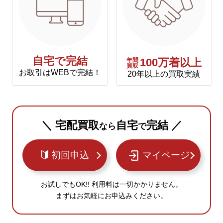
自宅で完結
年間
100万着以上
買取
お取引はWEBで完結！
20年以上の買取実績
＼ 宅配買取
自宅
完結 ／
なら
で
初回申込
マイページ
お試しでもOK!! 利用料は一切かかりません。
まずはお気軽にお申込みください。