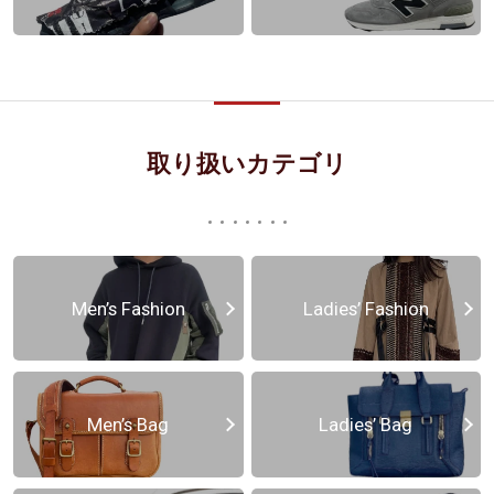
取り扱いカテゴリ
Men’s Fashion
Ladies’ Fashion
Men’s Bag
Ladies’ Bag