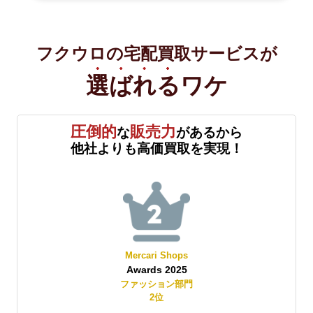
フクウロの宅配買取サービスが
選ばれる
ワケ
圧倒的
販売力
な
があるから
他社よりも高価買取を実現！
Mercari Shops
Awards 2025
賞
ファッション部門
2
位