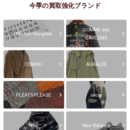
今季の買取強化ブランド
COMME des
Maison Margiela
GARCONS
COMOLI
AURALEE
PLEATS PLEASE
sacai
NIKE
New Balance