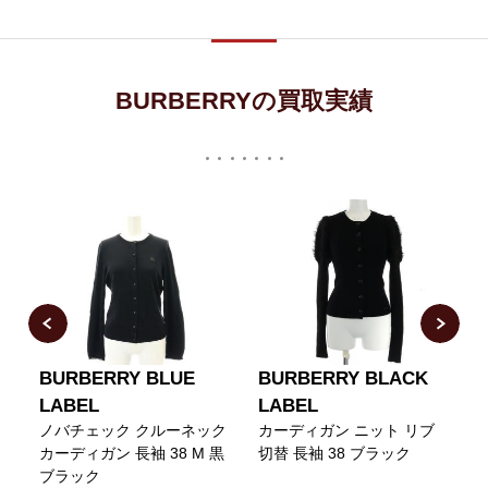
BURBERRYの買取実績
BURBERRY BLUE
BURBERRY BLACK
LABEL
LABEL
リ
ノバチェック クルーネック
カーディガン ニット リブ
M
カーディガン 長袖 38 M 黒
切替 長袖 38 ブラック
ブラック