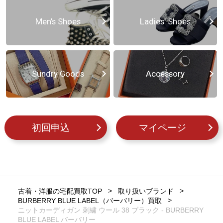
Men’s Shoes
Ladies’ Shoes
Sundry Goods
Accessory
初回申込
マイページ
古着・洋服の宅配買取TOP
取り扱いブランド
BURBERRY BLUE LABEL（バーバリー）買取
ニットカーディガン 刺繍 ウール 38 ブラック - BURBERRY
BLUE LABEL バーバリー