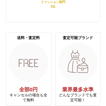
ン部門
レディースファッション部門
2
位
送料・査定料
査定可能ブランド
全部0円
業界最多水準
キャンセルの場合も全
どんなブランドでも査
て無料
定可能！