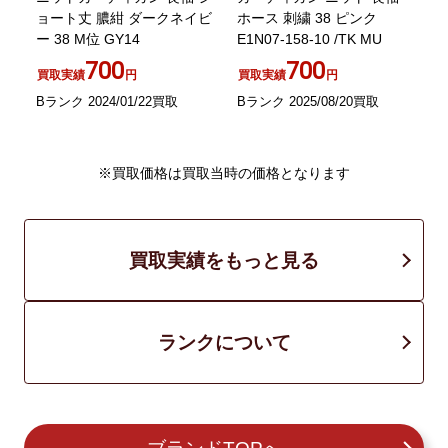
水
ョート丈 膿紺 ダークネイビ
ホース 刺繍 38 ピンク
ー 38 M位 GY14
E1N07-158-10 /TK MU
替
700
700
買取実績
円
買取実績
円
Bランク 2024/01/22買取
Bランク 2025/08/20買取
A
※買取価格は買取当時の価格となります
買取実績をもっと見る
ランクについて