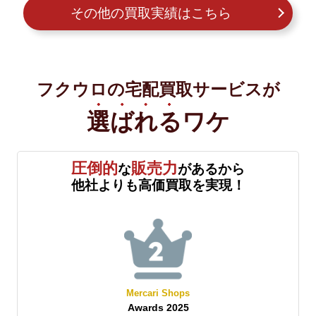
その他の買取実績はこちら
フクウロの宅配買取サービスが
選ばれる
ワケ
圧倒的
販売力
な
があるから
他社よりも高価買取を実現！
Shops
Yahoo!オークション
2025
Best Store Awards 2025