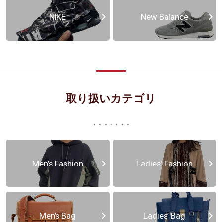
NIKE
New Balance
取り扱いカテゴリ
Men’s Fashion
Ladies’ Fashion
Men’s Bag
Ladies’ Bag