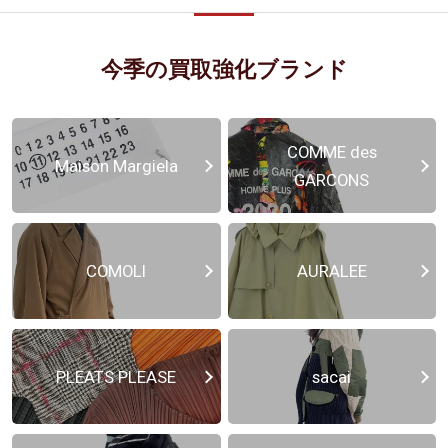
今季の買取強化ブランド
COMME des
Maison Margiela
GARCONS
COMOLI
AURALEE
PLEATS PLEASE
sacai