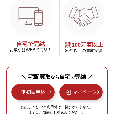
自宅で完結
年間
100万着以上
買取
お取引はWEBで完結！
20年以上の買取実績
＼ 宅配買取
自宅
完結 ／
なら
で
初回申込
マイページ
お試しでもOK!! 利用料は一切かかりません。
まずはお気軽にお申込みください。