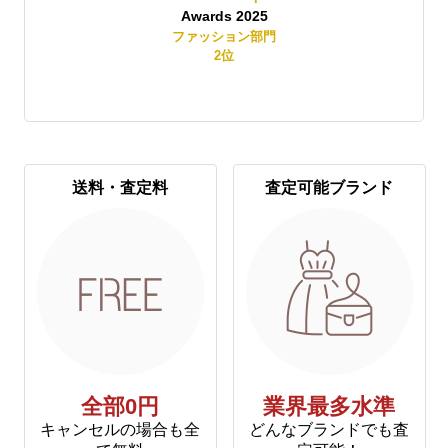
Awards 2025
賞
ファッション部門
2
位
送料・査定料
査定可能ブランド
全部0円
業界最多水準
キャンセルの場合も全
どんなブランドでも査