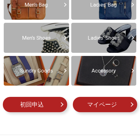
Men’s Bag
Ladies’ Bag
Men’s Shoes
Ladies’ Shoes
Sundry Goods
Accessory
初回申込
マイページ