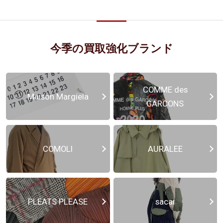
今季の買取強化ブランド
COMME des
Maison Margiela
GARCONS
COMOLI
AURALEE
PLEATS PLEASE
sacai