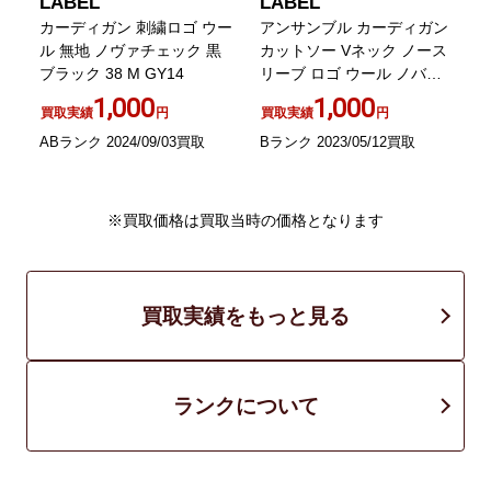
LABEL
LABEL
ク
カーディガン 刺繍ロゴ ウー
アンサンブル カーディガン
ル 無地 ノヴァチェック 黒
カットソー Vネック ノース
ー
ブラック 38 M GY14
リーブ ロゴ ウール ノバチ
O
ェック 38 黒 ブラック ベー
1,000
1,000
買取実績
円
買取実績
円
ジュ 赤
ABランク 2024/09/03買取
Bランク 2023/05/12買取
A
※買取価格は買取当時の価格となります
買取実績をもっと見る
ランクについて