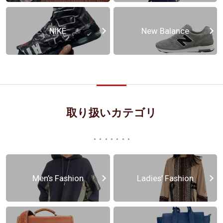
NIKE
New Balance
取り扱いカテゴリ
Men’s Fashion
Ladies’ Fashion