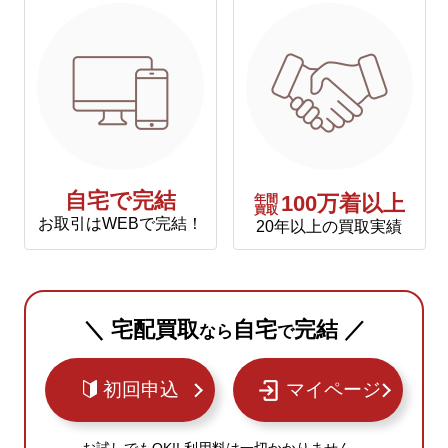
自宅で完結
年間
100万着以上
買取
お取引はWEBで完結！
20年以上の買取実績
＼ 宅配買取
自宅
完結 ／
なら
で
初回申込
マイページ