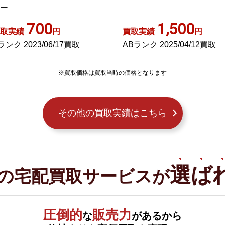
黄 イエロー
1,500
700
取実績
円
買取実績
円
Bランク 2025/04/12買取
Aランク 2023/08/30買取
※買取価格は買取当時の価格となります
その他の買取実績はこちら
選ば
の宅配買取サービスが
圧倒的
販売力
な
があるから