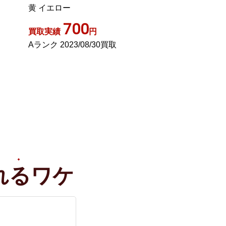
ヤ混 バンビ アニ
ク M
1,000
31,0
買取実績
円
買取実績
Aランク 2022/10/08買取
Aランク 2023/07
れる
ワケ