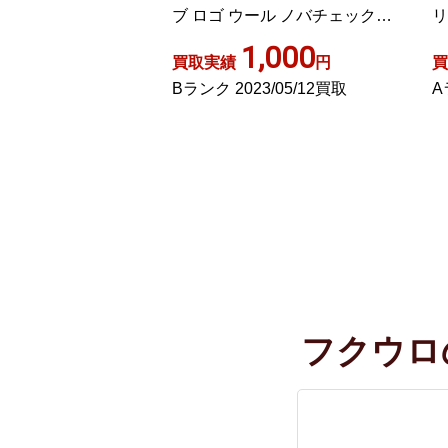
ール ノバチェック
リー
ック ベージュ 赤
,000
700
円
買取実績
円
買
3/05/12買取
Aランク 2023/06/17買取
A
フクウロ