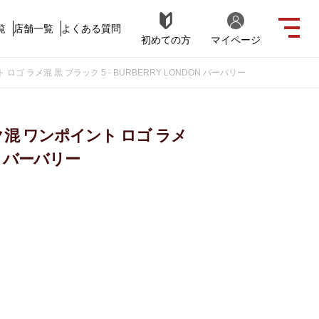
覧
店舗一覧
よくある質問
初めての方
マイページ
ゴ ラメ混 黒 ブラック 5 - BURBERRY LONDON バーバリー
ク混 ワンポイント ロゴ ラメ
ON バーバリー