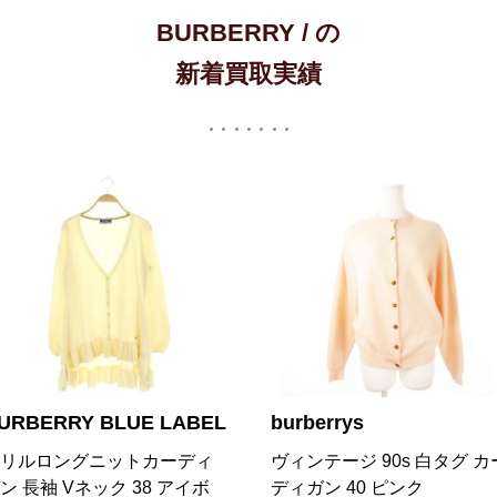
BURBERRY / の
新着買取実績
urberrys
BURBERRY BLUE LAB
ィンテージ 90s 白タグ カー
ニットカーディガン Vネッ
ィガン 40 ピンク
長袖 リブ ロゴ刺繍 ウール 