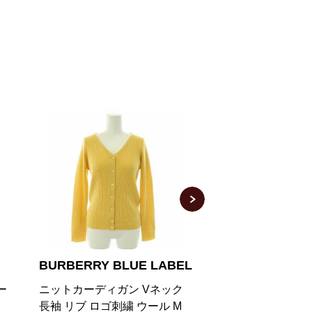
EL
burberrys
BURBERRY
ク
ニットカーディガン 42 グレー
ニットカーディガン
M
ック エンブロイダ