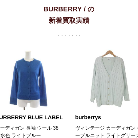
BURBERRY / の
新着買取実績
urberrys
BURBERRY BLUE LAB
ィンテージ カーディガン ケ
カーディガン ボーダー 長袖 
ブルニット ライトグリーン
ネック 38 紺 ネイビー オフ