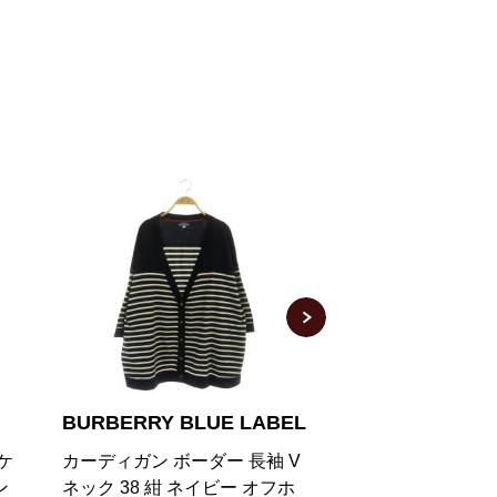
EL
BURBERRY LONDON
BURBERRY L
V
カーディガン ニット シルク混
カーディガン ニッ
ホ
カシミヤ混 クルーネック ライ
ック ラメ シルク