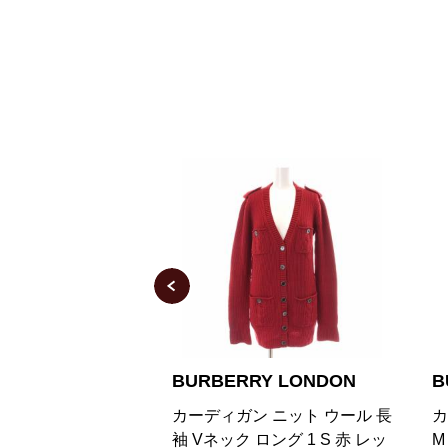
Y LONDON
BURBERRY BLUE LABEL
b
 ニット ウール 長
カーディガン 長袖 ウール 38
ヴ
ロング 1 S 赤 レッ
M 水色 ライトブルー
ー