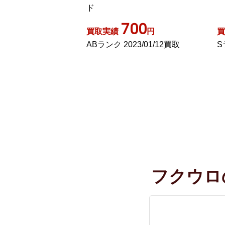
00
1,000
円
買取実績
円
買
23/01/12買取
Sランク 2023/08/24買取
B
フクウロ