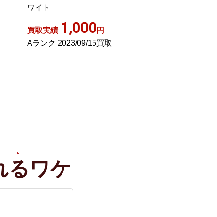
ン 長袖 薄手 2 パープル
黒 2 SM0
1,000
1,40
買取実績
円
買取実績
Cランク 2022/02/28買取
ABランク 2023/0
れる
ワケ