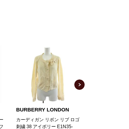
BURBERRY BLUE LABEL
BURBERRY L
ロゴ
カーディガン ニット カシミヤ
カーディガン 1 白
混 長袖 38 ピンク 230306E
ーカラー エポレッ