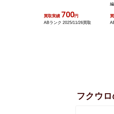
編み E1N32-270-09 /YM
ー
00
1,400
円
買取実績
円
買
25/11/26買取
ABランク 2025/12/12買取
A
フクウロ