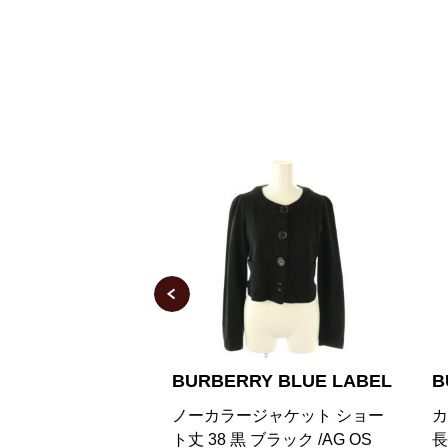
Y BLUE LABEL
BURBERRY BLUE LABEL
B
ジャケット ショー
カーディガン ニット Vネック
美
ブラック /AG OS
長袖 38 黒 ブラック ケーブル
ブ