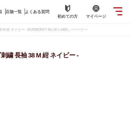
覧
店舗一覧
よくある質問
初めての方
マイページ
 紺 ネイビー - BURBERRY BLUE LABEL バーバリー
 長袖 38 M 紺 ネイビー -