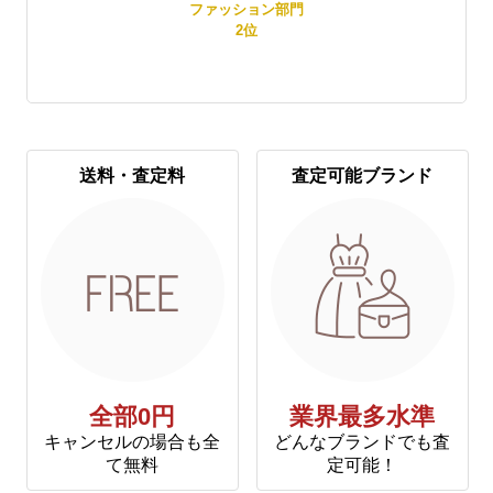
賞
ファッション部門
2
位
送料・査定料
査定可能ブランド
全部0円
業界最多水準
キャンセルの場合も全
どんなブランドでも査
て無料
定可能！