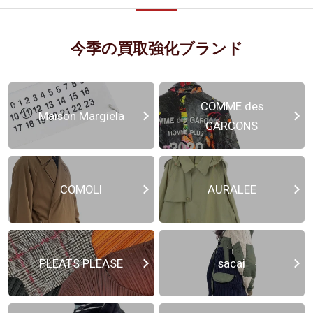
今季の買取強化ブランド
COMME des
Maison Margiela
GARCONS
COMOLI
AURALEE
PLEATS PLEASE
sacai