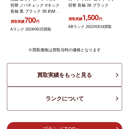
切替 ノバチェック Vネック
切替 長袖 38 ブラック
長袖 黒 ブラック 38 約M相
2
1,500
当 0519
700
買取実績
円
買取実績
円
ABランク 2022/03/14買取
Aランク 2024/05/25買取
A
※買取価格は買取当時の価格となります
買取実績をもっと見る
ランクについて