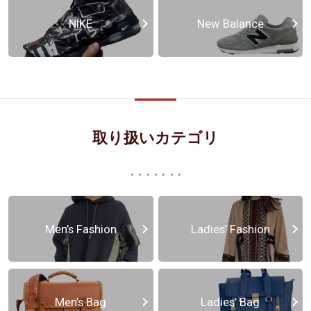
NIKE
New Balance
取り扱いカテゴリ
Men’s Fashion
Ladies’ Fashion
Men’s Bag
Ladies’ Bag