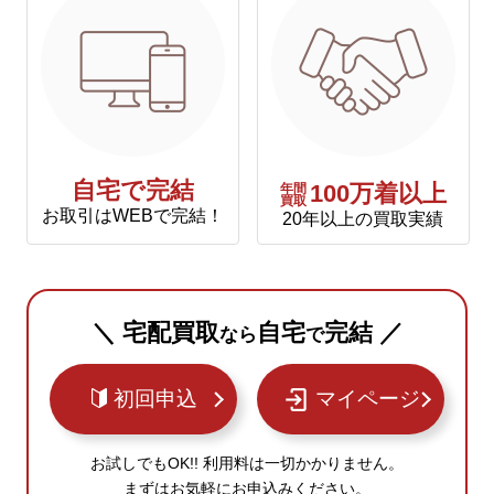
自宅で完結
年間
100万着以上
買取
お取引はWEBで完結！
20年以上の買取実績
＼ 宅配買取
自宅
完結 ／
なら
で
初回申込
マイページ
お試しでもOK!! 利用料は一切かかりません。
まずはお気軽にお申込みください。