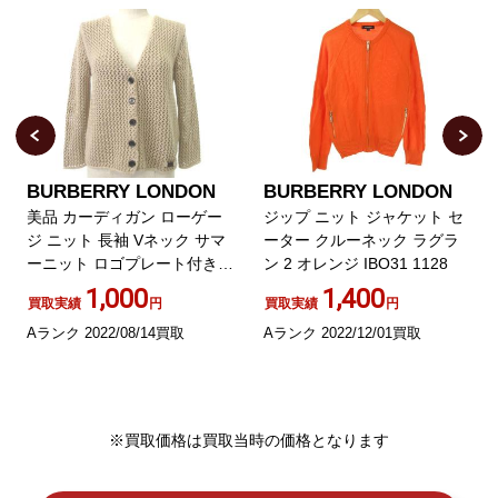
BURBERRY LONDON
BURBERRY LONDON
美品 カーディガン ローゲー
ジップ ニット ジャケット セ
ジ ニット 長袖 Vネック サマ
ーター クルーネック ラグラ
ーニット ロゴプレート付き
ン 2 オレンジ IBO31 1128
三陽商会 1 ベージュ SM0
1,000
1,400
買取実績
円
買取実績
円
Aランク 2022/08/14買取
Aランク 2022/12/01買取
※買取価格は買取当時の価格となります