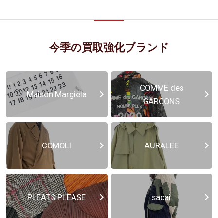
今季の買取強化ブランド
COMME des
Maison Margiela
GARCONS
COMOLI
AURALEE
PLEATS PLEASE
sacai