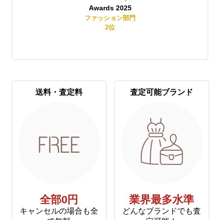
Awards 2025
賞
ファッション部門
2
位
送料・査定料
査定可能ブランド
全部0円
業界最多水準
キャンセルの場合も全
どんなブランドでも査