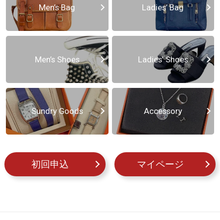
Men’s Bag
Ladies’ Bag
Men’s Shoes
Ladies’ Shoes
Sundry Goods
Accessory
初回申込
マイページ