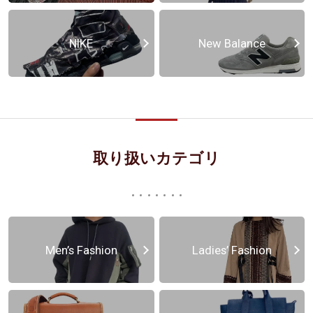
NIKE
New Balance
取り扱いカテゴリ
Men’s Fashion
Ladies’ Fashion