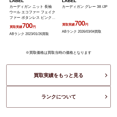
LABEL
LABEL
ュ
カーディガン ニット 長袖
カーディガン グレー 38 /JP
ウール エコファー フェイク
ファー ボタンレス ピンク
2
700
M SM0
700
買取実績
円
買取実績
円
ABランク 2026/03/04買取
ABランク 2023/01/26買取
A
※買取価格は買取当時の価格となります
買取実績をもっと見る
ランクについて