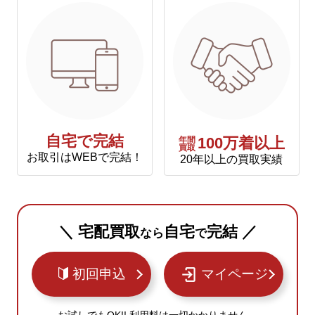
自宅で完結
年間
100万着以上
買取
お取引はWEBで完結！
20年以上の買取実績
＼ 宅配買取
自宅
完結 ／
なら
で
初回申込
マイページ