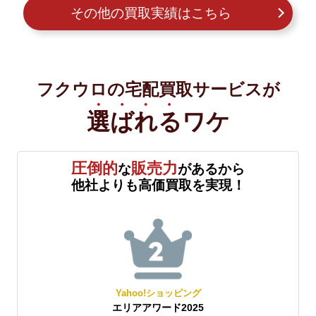
その他の買取実績はこちら
フクウロの宅配買取サービスが
選ばれる
ワケ
圧倒的
販売力
な
があるから
他社よりも高価買取を実現！
Yahoo!ショッピング
5
エリアアワード2025