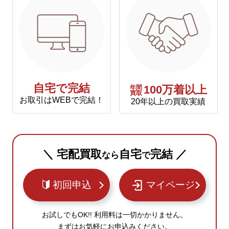
自宅で完結
年間
100万着以上
買取
お取引はWEBで完結！
20年以上の買取実績
＼ 宅配買取
自宅
完結 ／
なら
で
初回申込
マイページ
お試しでもOK!! 利用料は一切かかりません。
まずはお気軽にお申込みください。