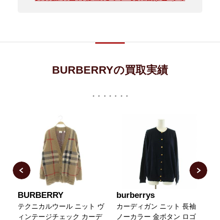
BURBERRYの買取実績
N
BURBERRY
burberrys
ド
テクニカルウール ニット ヴ
カーディガン ニット 長袖
ィンテージチェック カーデ
ノーカラー 金ボタン ロゴ