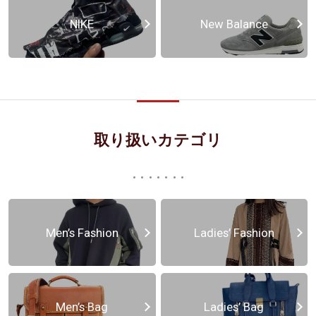
NIKE
New Balance
取り扱いカテゴリ
Men’s Fashion
Ladies’ Fashion
Men’s Bag
Ladies’ Bag