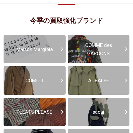
今季の買取強化ブランド
COMME des
Maison Margiela
GARCONS
COMOLI
AURALEE
PLEATS PLEASE
sacai