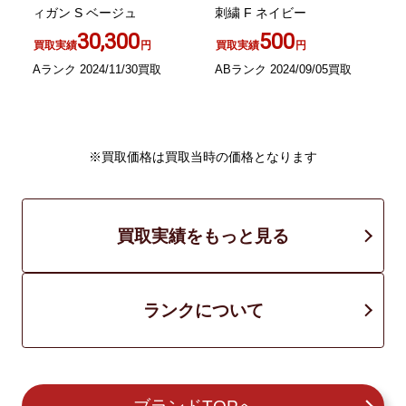
ィガン S ベージュ
刺繍 F ネイビー
30,300
500
買取実績
円
買取実績
円
B
Aランク 2024/11/30買取
ABランク 2024/09/05買取
※買取価格は買取当時の価格となります
買取実績をもっと見る
ランクについて