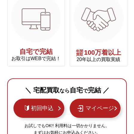
自宅で完結
年間
100万着以上
買取
お取引はWEBで完結！
20年以上の買取実績
＼ 宅配買取
自宅
完結 ／
なら
で
初回申込
マイページ
お試しでもOK!! 利用料は一切かかりません。
まずはお気軽にお申込みください。