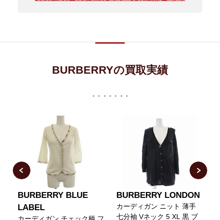
BURBERRYの買取実績
N
BURBERRY BLUE
BURBERRY LONDON
ネ
カーディガン ニット 薄手
LABEL
ブ
七分袖 Vネック 5 XL 黒 ブ
カーディガン チェック柄 フ