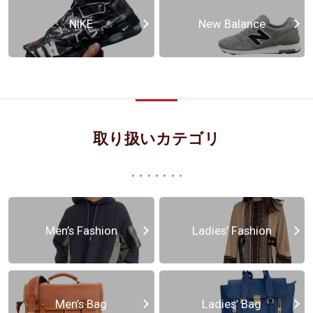
NIKE
New Balance
取り扱いカテゴリ
Men’s Fashion
Ladies’ Fashion
Men’s Bag
Ladies’ Bag