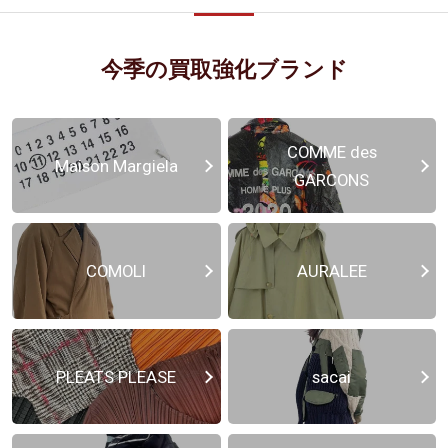
今季の買取強化ブランド
COMME des
Maison Margiela
GARCONS
COMOLI
AURALEE
PLEATS PLEASE
sacai