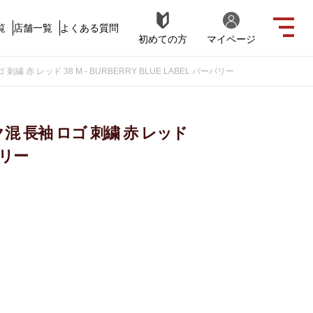
覧
店舗一覧
よくある質問
初めての方
マイページ
 赤 レッド 38 M - BURBERRY BLUE LABEL バーバリー
混 長袖 ロゴ 刺繍 赤 レッド
ーバリー