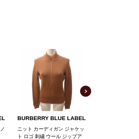
EL
BURBERRY LONDON
BURBERRY BL
ッ
ケーブルニットカーディガン
ニットカーディガン
ア
ショート丈 五分袖 金ボタン ベ
プアップ ラビット