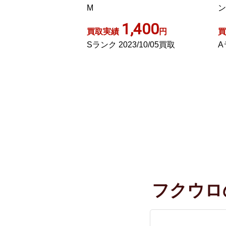
ン 1 S ブラック
,400
700
円
買取実績
円
買
3/10/05買取
Aランク 2022/10/14買取
A
フクウロ