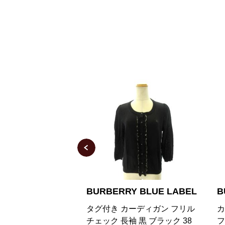
Y BLUE LABEL
BURBERRY LONDON
B
ーディガン フリル
カーディガン ショート丈 羽織
カ
 黒 ブラック 38
フリル ニット 国内正規 コット
バ