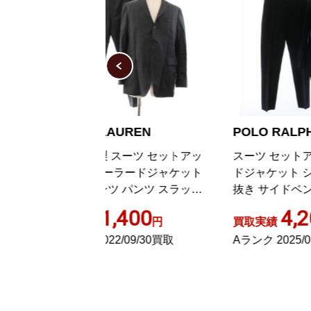
AUREN
POLO RALPH LAUREN
R
スーツ セットアッ
スーツ セットアップ テーラー
ブ
ーラードジャケット
ドジャケット シングル 2B 背
ス
 パンツ スラック
抜き サイドベンツ パンツ スラ
セ
 40R L 黒
ックス ノータック
ジ
,400
4,200
円
買取実績
円
買
2/09/30買取
Aランク 2025/07/29買取
A