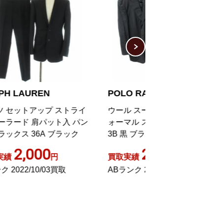
POLO RALPH LAUREN
POLO RALPH 
イ
ウール スーツ セットアップ フ
スーツ セットアッ
パン
ォーマル ストライプ シングル
ドジャケット パン
3B 黒 ブラック 約XLサイズ
ス 千鳥柄 シング
GY31 0326
レス ジップフライ
2,300
1,40
買取実績
円
買取実績
90A4
ABランク 2024/04/03買取
Aランク 2024/08