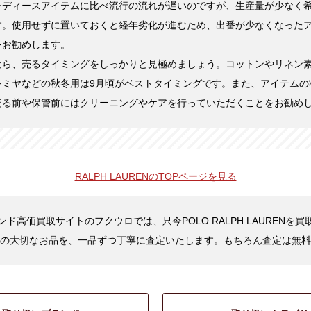
レディースアイテムに比べ流行の流れが遅いのですが、生産量が少なく
す。使用せずに置いておくと経年劣化が進むため、出番が少なくなった
をお勧めします。
なら、売るタイミングをしっかりと見極めましょう。コットンやリネン素
シミヤなどの秋冬用は9月頃がベストタイミングです。また、アイテムの
売る前や保管前にはクリーニングやケアを行っていただくことをお勧め
RALPH LAURENの
TOPページを見る
ド高価買取サイトのフクウロでは、只今POLO RALPH LAURENを
の大切なお品を、一品ずつ丁寧に査定いたします。もちろん査定は無料