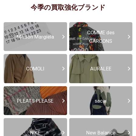
今季の買取強化ブランド
COMME des
Maison Margiela
GARCONS
COMOLI
AURALEE
PLEATS PLEASE
sacai
NIKE
New Balance