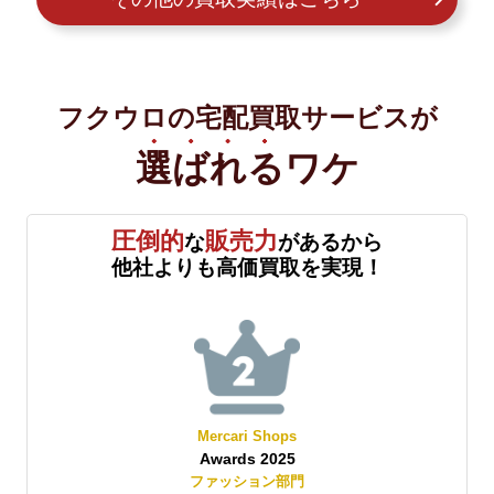
フクウロの宅配買取サービスが
選ばれる
ワケ
圧倒的
販売力
な
があるから
他社よりも高価買取を実現！
Mercari Shops
Awards 2025
賞
ファッション部門