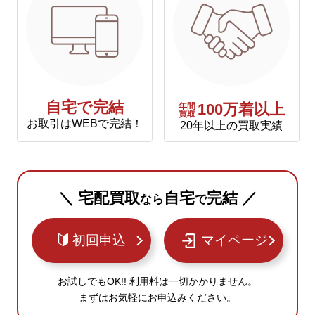
自宅で完結
年間
100万着以上
買取
お取引はWEBで完結！
20年以上の買取実績
＼ 宅配買取
自宅
完結 ／
なら
で
初回申込
マイページ
お試しでもOK!! 利用料は一切かかりません。
まずはお気軽にお申込みください。