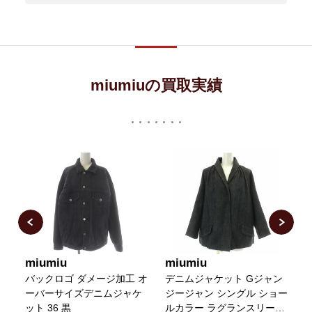
miumiuの買取実績
miumiu
miumiu
m
ャ
バックロゴ ダメージ加工 オ
デニムジャケット Gジャン
ケ
ーバーサイズデニムジャケ
ジージャン シングル ショー
ット 36 黒
ルカラー ラグランスリーブ