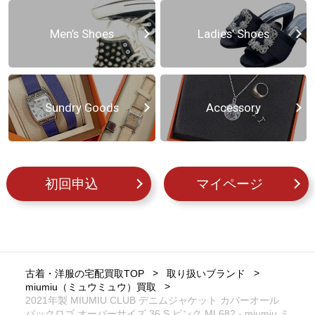
Men’s Shoes
Ladies’ Shoes
Sundry Goods
Accessory
初回申込
マイページ
古着・洋服の宅配買取TOP
取り扱いブランド
miumiu（ミュウミュウ）買取
2021年製 MIUMIU CLUB デニムジャケット カバーオール
バックロゴ オーバーサイズ 36 S ピンク ML682 - miumiu ミ