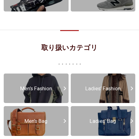
取り扱いカテゴリ
Men’s Fashion
Ladies’ Fashion
Men’s Bag
Ladies’ Bag