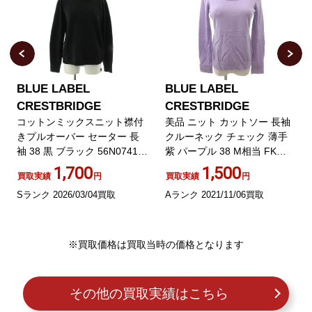
BLUE LABEL
BLUE LABEL
CRESTBRIDGE
CRESTBRIDGE
コットンミックスニット襟付
美品 ニット カットソー 長袖
きプルオーバー セーター 長
クルーネック チェック 薄手
袖 38 黒 ブラック 56N07418
紫 パープル 38 M相当 FK
/KU
ECR4
1,700
1,500
買取実績
円
買取実績
円
Sランク 2026/03/04買取
Aランク 2021/11/06買取
※買取価格は買取当時の価格となります
その他の買取実績はこちら