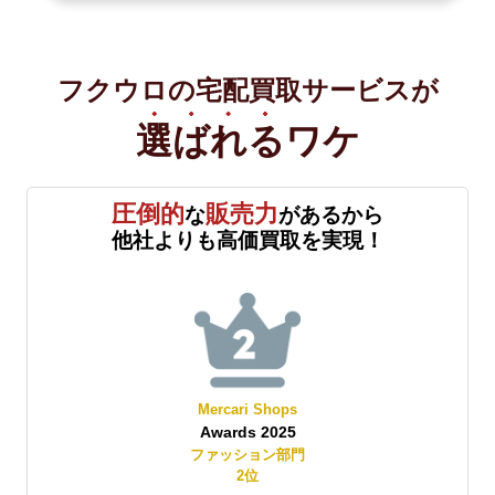
フクウロの宅配買取サービスが
選ばれる
ワケ
圧倒的
販売力
な
があるから
他社よりも高価買取を実現！
Mercari Shops
Awards 2025
賞
ファッション部門
2
位