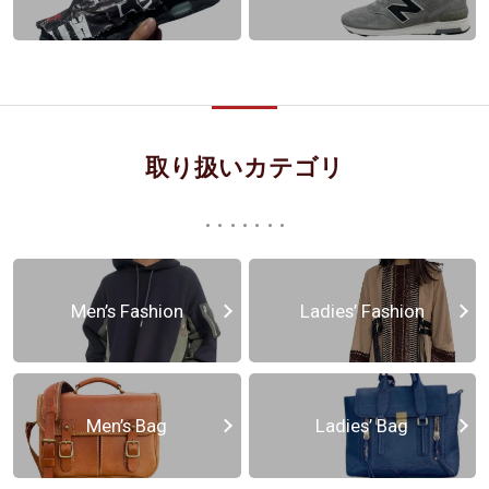
取り扱いカテゴリ
Men’s Fashion
Ladies’ Fashion
Men’s Bag
Ladies’ Bag