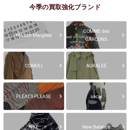
今季の買取強化ブランド
COMME des
Maison Margiela
GARCONS
COMOLI
AURALEE
PLEATS PLEASE
sacai
NIKE
New Balance