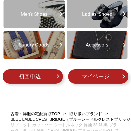
Men’s Shoes
Ladies’ Shoes
Sundry Goods
Accessory
初回申込
マイページ
古着・洋服の宅配買取TOP
取り扱いブランド
BLUE LABEL CRESTBRIDGE（ブルーレーベルクレストブリッ
リブニット カットソー タートルネック 長袖 38 M 黒 ブラ
ック - BLUE LABEL CRESTBRIDGE ブルーレーベルクレス