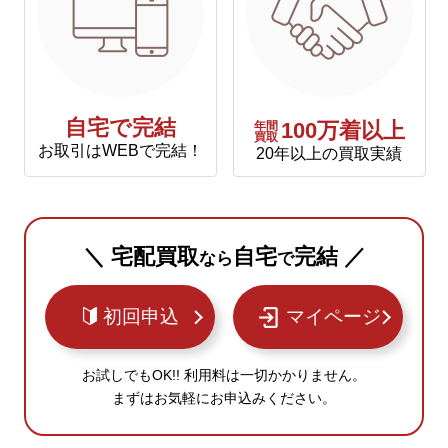
自宅で完結
年間
100万着以上
買取
お取引はWEBで完結！
20年以上の買取実績
＼ 宅配買取
自宅
完結 ／
なら
で
初回申込
マイページ
お試しでもOK!! 利用料は一切かかりません。
まずはお気軽にお申込みください。