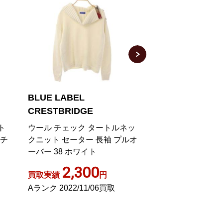
BLUE LABEL
BLUE LABEL
CRESTBRIDGE
CRESTBRIDGE
ト
ウール チェック タートルネッ
タートルネック ニ
 チ
クニット セーター 長袖 プルオ
ー 長袖 金ボタン 
ーバー 38 ホワイト
ー 38
2,300
700
買取実績
円
買取実績
Aランク 2022/11/06買取
Aランク 2022/06