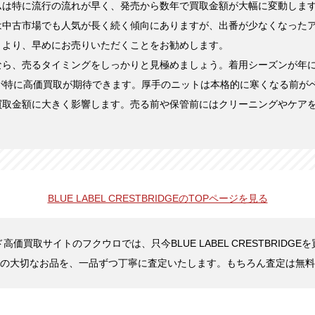
ムは特に流行の流れが早く、発売から数年で買取金額が大幅に変動しま
は中古市場でも人気が長く続く傾向にありますが、出番が少なくなった
くより、早めにお売りいただくことをお勧めします。
なら、売るタイミングをしっかりと見極めましょう。着用シーズンが年に
頃が特に高価買取が期待できます。厚手のニットは本格的に寒くなる前が
買取金額に大きく影響します。売る前や保管前にはクリーニングやケア
。
BLUE LABEL CRESTBRIDGEの
TOPページを見る
価買取サイトのフクウロでは、只今BLUE LABEL CRESTBRIDG
の大切なお品を、一品ずつ丁寧に査定いたします。もちろん査定は無料