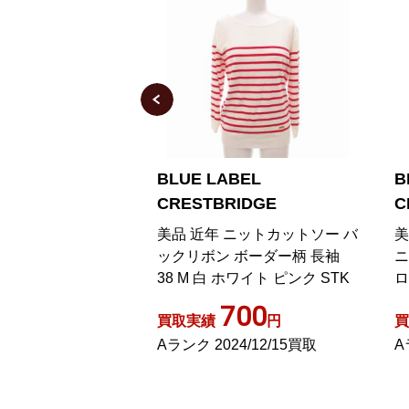
BEL
BLUE LABEL
B
IDGE
CRESTBRIDGE
C
トソー 長袖 チェッ
美品 近年 ニットカットソー バ
美
ド風 コットン 38
ックリボン ボーダー柄 長袖
ニ
ラー グリーン
38 M 白 ホワイト ピンク STK
ロ
ヤ
,000
700
円
買取実績
円
買
3/11/21買取
Aランク 2024/12/15買取
A