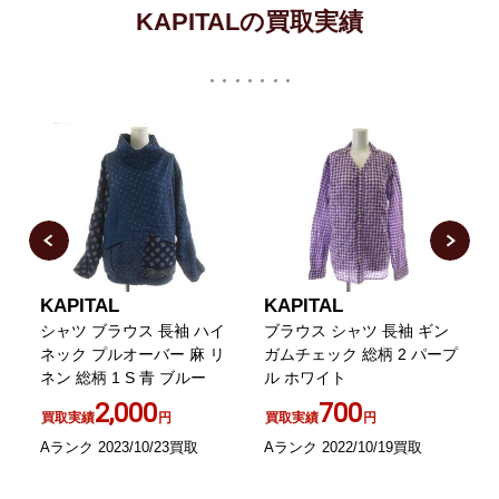
KAPITALの買取実績
KAPITAL
KAPITAL
K
ン
シャツ ブラウス 長袖 ハイ
ブラウス シャツ 長袖 ギン
ネック プルオーバー 麻 リ
ガムチェック 総柄 2 パープ
ネン 総柄 1 S 青 ブルー
ル ホワイト
2,000
700
買取実績
円
買取実績
円
B
Aランク 2023/10/23買取
Aランク 2022/10/19買取