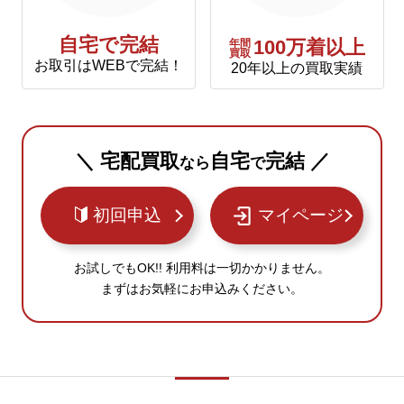
自宅で完結
年間
100万着以上
買取
お取引はWEBで完結！
20年以上の買取実績
＼ 宅配買取
自宅
完結 ／
なら
で
初回申込
マイページ
お試しでもOK!! 利用料は一切かかりません。
まずはお気軽にお申込みください。