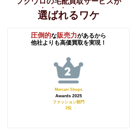
フクウロの宅配買取サービスが
選ばれる
ワケ
圧倒的
販売力
な
があるから
他社よりも高価買取を実現！
Mercari Shops
Awards 2025
賞
ファッション部門
2
位