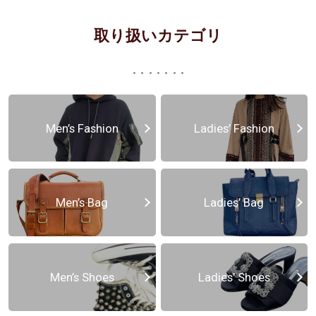
取り扱いカテゴリ
Men’s Fashion
Ladies’ Fashion
Men’s Bag
Ladies’ Bag
Men’s Shoes
Ladies’ Shoes