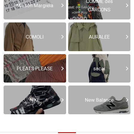
COMME des
Maison Margiela
GARCONS
COMOLI
AURALEE
PLEATS PLEASE
sacai
NIKE
New Balance